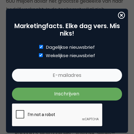
600 miljoen dollar het grootste gedeelte van haar
bedrijf verkocht. In de toekomst wil zij zich
bezighouden met schoonheidsproducten in andere
Marketingfacts. Elke dag vers. Mis
categorieën. De nieuwste hype op Instagram is de
niks!
‘hot dog look’,
geairbrushte vingers
die geen enkele
rimpel of plooi meer bevatten. De knokkels zijn uit
Dagelijkse nieuwsbrief
het modebeeld verdwenen. Ook Kylie Jenner doet
Wekelijkse nieuwsbrief
vrolijk aan deze trend mee. Ieder lelijk eendje kan
zich dezelfde duckface laten aanmeten,
schoonheid is gedemocratiseerd. Slaan we echter
niet een beetje door en heeft Instagram ons niet in
een dom gansje veranderd?
Bron
Rajanala S, Maymone MBC, Vashi NA. Selfies—