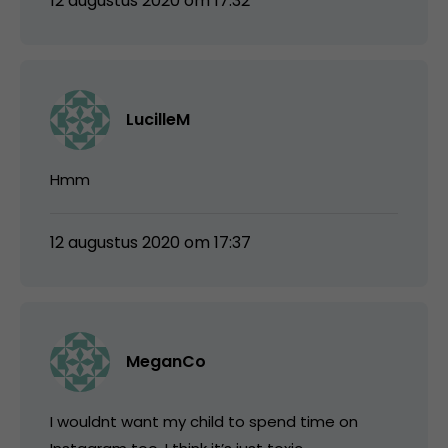
12 augustus 2020 om 17:32
LucilleM
Hmm
12 augustus 2020 om 17:37
MeganCo
I wouldnt want my child to spend time on