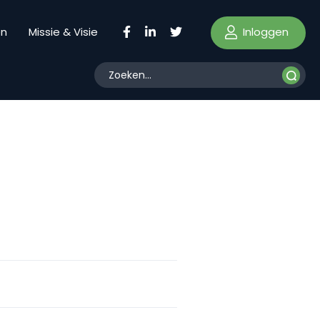
Inloggen
en
Missie & Visie