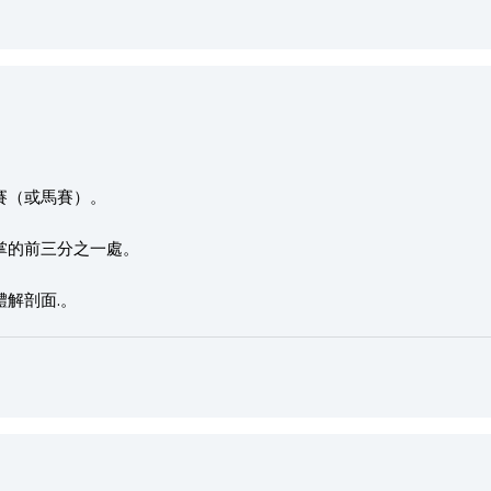
賽（或馬賽）。
掌的前三分之一處。
解剖面.。