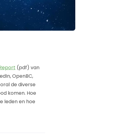
Report
(pdf) van
kedIn, OpenBC,
oral de diverse
 bod komen. Hoe
 de leden en hoe