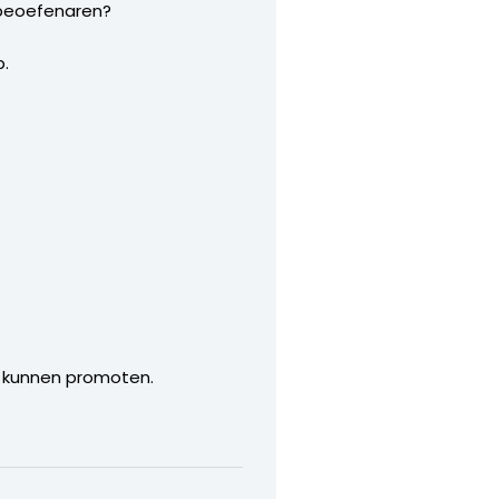
sbeoefenaren?
p.
jze kunnen promoten.