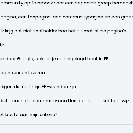
n community op facebook voor een bepaalde groep beroep
jfspagina, een fanpagina, een communitypagina en een groe
k krijg het niet snel helder hoe het zit met al die pagina’s.
jk:
n door Google, ook als je niet ingelogd bent in FB;
agen kunnen leveren;
digen die niet mijn FB-vrienden zijn;
n bedrijf binnen die communty een klein beetje, op subtiele wi
t beste aan mijn criteria?