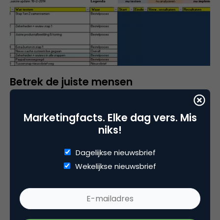
Betrek de juiste mensen
Conversie-optimalisatie doe je niet in je eentje.
Marketingfacts. Elke dag vers. Mis
Hoewel je met testsoftware zoals Visual Website
niks!
Optimizer en Optimizely enorm veel techniek van IT
kunt overnemen, betrek je meestal design,
Dagelijkse nieuwsbrief
marketing en development om na positieve
Wekelijkse nieuwsbrief
testresultaten de testvariant ook te
implementeren. Toch blijkt dat
conversieoptimalisatie nog vaak ´iets erbij´ is op het
takenlijstje van de online marketeer en analisten