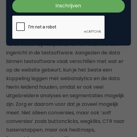
nog zeer beperkt worden betrokken.
Richt de test in en maak alles
meetbaar
Nu de testen zijn bepaald, kunnen deze worden
ingericht in de testsoftware. Aangezien de data
binnen testsoftware vaak verschillen met wat er
op de website gebeurt, kun je het beste een
koppeling leggen met webanalytics en de data
hierin leidend houden, omdat er ook veel
uitgebreidere analyses en segmentaties mogelijk
zijn. Zorg er daarom voor dat je zoveel mogelijk
meet. Niet alleen conversies, maar ook ‘
soft
conversies’ zoals buttonclicks, wegkliks, CTR naar
tussenstappen, maar ook heatmaps,