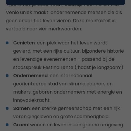
Tijdens het proces kwam duidelijk naar voren wat
Venlo uniek maakt: ondernemende mensen die als
geen ander het leven vieren. Deze mentaliteit is
vertaald naar vier merkwaarden.
Genieten
: een plek waar het leven wordt
gevierd, met een rijke cultuur, bijzondere historie
en levendige evenementen – passend bij de
stadsspreuk Festina Lente (‘haast je langzaam’).
Ondernemend
: een internationaal
georiënteerde stad van slimme doeners en
makers, geboren ondernemers met energie en
innovatiekracht.
Samen
: een sterke gemeenschap met een rijk
verenigingsleven en grote saamhorigheid.
Groen
: wonen en leven in een groene omgeving