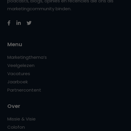
podcasts, blogs, opinies en recencies die ons als
marketingcommunity binden.
Menu
Marketingthema’s
Veelgelezen
Vacatures
Jaarboek
Partnercontent
Over
Missie & Visie
Colofon