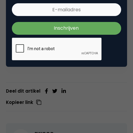
and Fitzsimons is getiteld ‘
It’s too pretty to use!
When and how enhanced product aesthetics
discourage usage and lower consumption
enjoyment
’ en verschijnt in Journal of
Consumer Research (2017). U vindt het artikel
hier
(gratis).
Deel dit artikel
Kopieer link