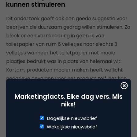
kunnen stimuleren
Dit onderzoek geeft ook een goede suggestie voor
bedrijven die duurzaam gedrag willen stimuleren. Zo
bleek er een vermindering in gebruik van
toiletpapier van ruim 6 velletjes naar slechts 3
velletjes wanneer het toiletpapier met mooie
plaatjes bedrukt was in plaats van helemaal wit.
Kortom, producten mooier maken heeft wellicht
negatieve gevolgen voor het product zelf, het kan
wel een mooie manier zijn om milieuvriendelijk
gedrag bij werknemers en consumenten te
Marketingfacts. Elke dag vers. Mis
niks!
stimuleren.
Dagelijkse nieuwsbrief
Wekelijkse nieuwsbrief
Het volledige artikel van Wu, Sampler, Morales,