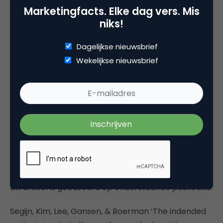
Kortom
Marketingfacts. Elke dag vers. Mis
niks!
Aandacht is schaars en multitasking maakt het
alleen maar schaarser. Synced advertising is een
Dagelijkse nieuwsbrief
strategie die de aandacht van de consument terug
Wekelijkse nieuwsbrief
naar het merk kan brengen. Wij vonden dat de
aandacht naar en engagement met zo’n reclame
niet afhankelijk is van kennis over deze strategie.
Kennis kan zelfs de productherinnering na
blootstelling vergroten, maar ook het gevoel dat
mensen in de gaten worden gehouden.
Meer weten?
Dit artikel is gebaseerd op onderstaande publicatie:
Segijn, Kim, Lee, Gansen, & Boerman ‘The indended