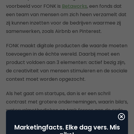
voorbeeld voor FONK is
Betaworks
, een fonds dat
een team van mensen om zich heen verzamelt dat
zij kunnen inzetten voor de bedrijven waarmee zij
samenwerken, zoals Airbnb en Pinterest.
FONK maakt digitale producten die waarde moeten
toevoegen in de échte wereld. Daarbij moet een
product voldoen aan 3 elementen: actief bezig zijn,
de creativiteit van mensen stimuleren en de sociale
context moet worden opgezocht.
Als het gaat om startups, dan is er een schril
contrast met grotere ondernemingen, waarin bila’s,
watervalmethodieken en task forces aan de orde
van de dag zijn. Daarnaast is de mindset van
Marketingfacts. Elke dag vers. Mis
startups vaak gerelateerd aan kapotmaken, aan