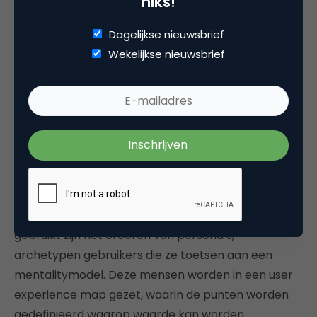
niks!
disrupten. Maar daarbij kun je ook jezelf disrupten,
zoals Uber aan het doen is met uberPOP. Innovatie
Dagelijkse nieuwsbrief
hangt ook af van een veilige omgeving, waarin je
Wekelijkse nieuwsbrief
kunt falen, waarin de ceo voorop loopt in ambitie,
en van een goed team, maar dat hangt niet altijd
samen met grote corporates.
De methodiek die FONK gebruikt bij hun klanten,
noemen ze de “wasstraat”. Dat proces is erop
gericht te achterhalen wat consumenten willen,
terwijl ze dat vaak zelf niet weten – en de founders
van een startup ook niet. De stappen die FONK
gebruikt zijn het creëren van persona’s,
archetypen gebruikers die ze toetsen aan een
mentalitymodel. Deze mensen worden in een user
experience map gezet, waarin de punten worden
gedefinieerd waarop waarde kan worden