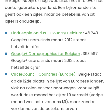
in België. Nu zijn er nog twee sites met info over het
aantal gebruikers per land. Een bijkomende site
geeft ook een cijfer, maar de betekenis van dit
cijfer is onduidelijk …
FindPeople onPlus – Country Belgium
: 46.243
Google+ users, sinds maart 2012 steeds
hetzelfde cijfer
Google+ Demographics for Belgium
: 363.567
Google+ users, sinds maart 2012 steeds
hetzelfde cijfer
CircleCount – Countries (Europe)
: België staat
op de 12de plaats in de lijst van Europese landen,
vlak na Polen en voor Noorwegen. Voor België
wordt deze maand het cijfer 1.9 vermeld (vorige
maand was het eveneens 1,9), maar zonder
verklaring van de betekenis ervan.