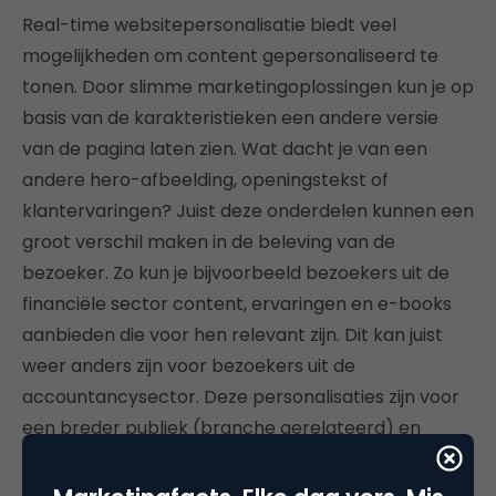
Real-time websitepersonalisatie biedt veel
mogelijkheden om content gepersonaliseerd te
tonen. Door slimme marketingoplossingen kun je op
basis van de karakteristieken een andere versie
van de pagina laten zien. Wat dacht je van een
andere hero-afbeelding, openingstekst of
klantervaringen? Juist deze onderdelen kunnen een
groot verschil maken in de beleving van de
bezoeker. Zo kun je bijvoorbeeld bezoekers uit de
financiële sector content, ervaringen en e-books
aanbieden die voor hen relevant zijn. Dit kan juist
weer anders zijn voor bezoekers uit de
accountancysector. Deze personalisaties zijn voor
een breder publiek (branche gerelateerd) en
vormen daardoor een goed beginpunt voor een
gepersonaliseerde journey.