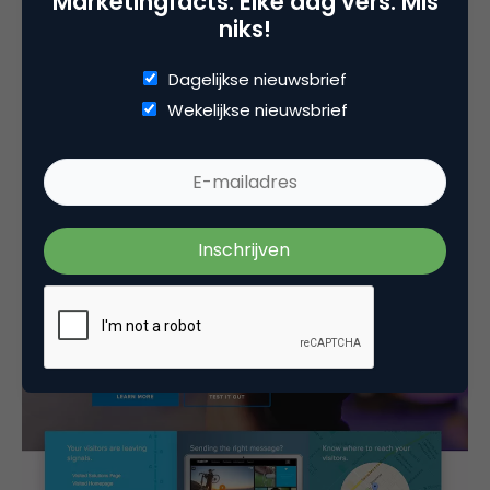
Marketingfacts. Elke dag vers. Mis
niks!
Een ander voorbeeld is Optimizely. Zij spreken
belangrijke accounts direct bij bedrijfsnaam aan. Zo
Dagelijkse nieuwsbrief
hebben ze de onderstaande homepagina speciaal
Wekelijkse nieuwsbrief
gericht op één van hun doelaccounts: Sony. Door
tekst en afbeelding aan te passen krijgt Sony een
unieke ervaring voorgeschoteld.