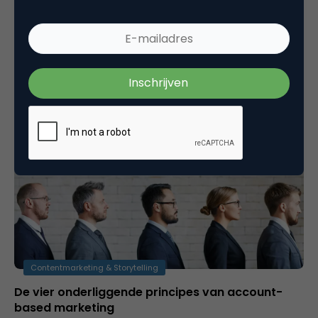
Marketeer, let op: voorkom verkeerde conversie-
percentages
De conversie-ratio die je vandaag gebruikt om het
aantal nieuwsbrief-inschrijvingen of demo-
aanvragen te meten, kan wel eens fundamenteel
verkeerd zijn.…
Contentmarketing & Storytelling
De vier onderliggende principes van account-
based marketing