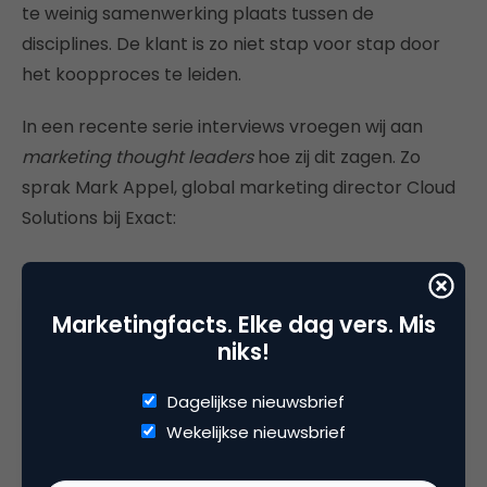
te weinig samenwerking plaats tussen de
disciplines. De klant is zo niet stap voor stap door
het koopproces te leiden.
In een recente serie interviews vroegen wij aan
marketing thought leaders
hoe zij dit zagen. Zo
sprak Mark Appel, global marketing director Cloud
Solutions bij Exact:
Mijn ideale B2B-marketingteam
Marketingfacts. Elke dag vers. Mis
zou komend jaar bestaan uit
niks!
verschillende scrum/agile
Dagelijkse nieuwsbrief
teams die zich bezighouden met
Wekelijkse nieuwsbrief
het verder optimaliseren van de