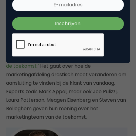
klantervaring vanaf het eerste
contactmoment.
Ik heb mijn inzichten en die van andere marketeers
in meer detail uitgeschreven in een recent
verschenen e-book
‘Het B2B-marketingteam van
de toekomst.’
Het gaat over hoe de
marketingafdeling drastisch moet veranderen om
aansluiting te vinden bij de klant van vandaag.
Experts zoals Mark Appel, maar ook Joe Pulizzi,
Laura Patterson, Meagen Eisenberg en Steven van
Belleghem geven hun mening over het
marketingteam van de toekomst.