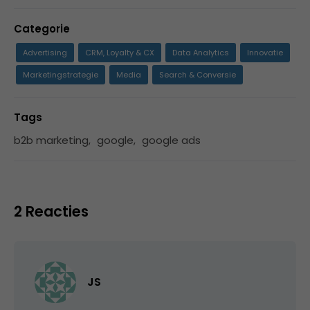
Categorie
Advertising
CRM, Loyalty & CX
Data Analytics
Innovatie
Marketingstrategie
Media
Search & Conversie
Tags
b2b marketing
,
google
,
google ads
2 Reacties
JS