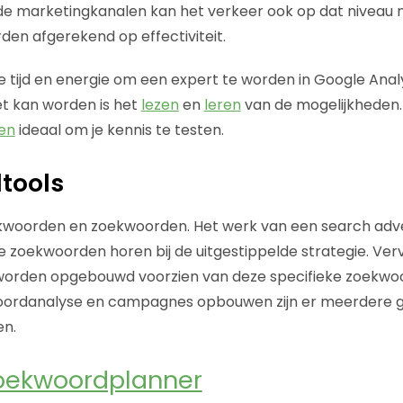
nde marketingkanalen kan het verkeer ook op dat niveau
en afgerekend op effectiviteit.
e tijd en energie om een expert te worden in Google Analy
et kan worden is het
lezen
en
leren
van de mogelijkheden. 
en
ideaal om je kennis te testen.
tools
woorden en zoekwoorden. Het werk van een search adve
ke zoekwoorden horen bij de uitgestippelde strategie. V
orden opgebouwd voorzien van deze specifieke zoekwo
ordanalyse en campagnes opbouwen zijn er meerdere gra
en.
oekwoordplanner