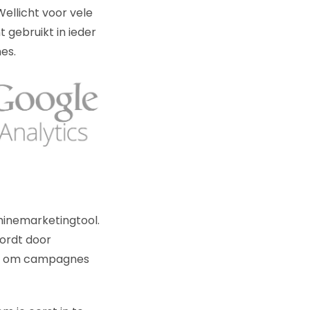
llicht voor vele
 gebruikt in ieder
es.
hinemarketingtool.
wordt door
ool om campagnes