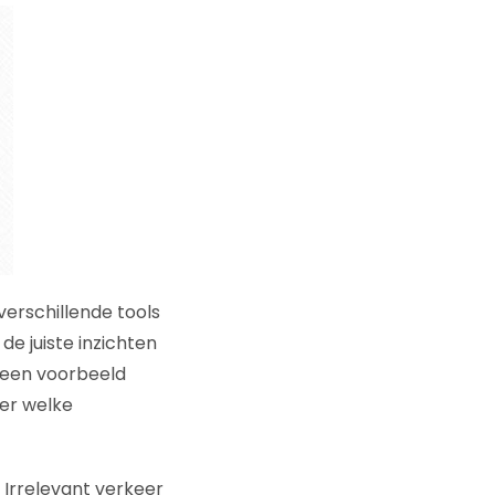
erschillende tools
e juiste inzichten
r een voorbeeld
eer welke
 Irrelevant verkeer