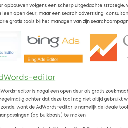
 opbouwen volgens een scherp uitgedachte strategie. We
kel een open deur, maar een search advertising-consultant
drie gratis tools bij het managen van zijn searchcampagn
dWords-editor
Words-editor is nogal een open deur als gratis zoekmac
regelmatig achter dat deze tool nog niet altijd gebruikt 
 zonde, want de AdWords-editor is namelijk de ideale t
anpassingen (op bulkbasis) te maken.