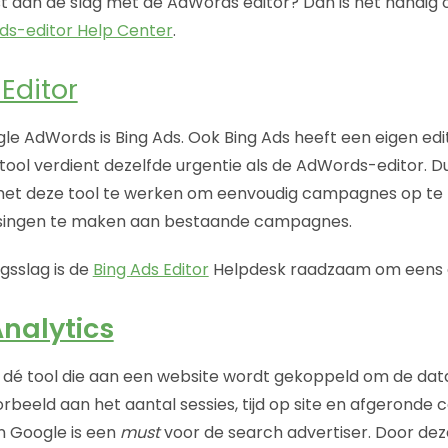
st aan de slag met de AdWords editor? Dan is het handig o
s-editor Help Center
.
Editor
le AdWords is Bing Ads. Ook Bing Ads heeft een eigen edit
tool verdient dezelfde urgentie als de AdWords-editor. Du
 met deze tool te werken om eenvoudig campagnes op t
singen te maken aan bestaande campagnes.
gsslag is de
Bing Ads Editor
Helpdesk raadzaam om eens 
nalytics
s dé tool die aan een website wordt gekoppeld om de data 
rbeeld aan het aantal sessies, tijd op site en afgeronde 
an Google is een
must
voor de search advertiser. Door de