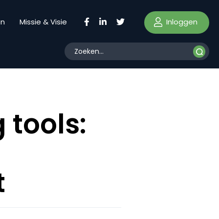
Inloggen
en
Missie & Visie
 tools:
t