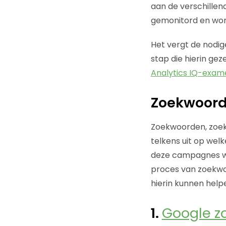
aan de verschille
gemonitord en word
Het vergt de nodig
stap die hierin gez
Analytics IQ-exam
Zoekwoord
Zoekwoorden, zoek
telkens uit op wel
deze campagnes w
proces van zoekwo
hierin kunnen help
1.
Google z