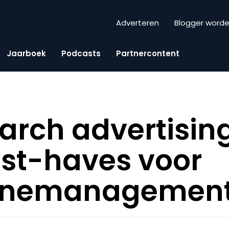
Adverteren
Blogger word
Jaarboek
Podcasts
Partnercontent
arch advertising
st-haves voor
nemanagemen