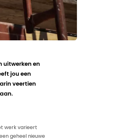
n uitwerken en
eeft jou een
arin veertien
gaan.
t werk varieert
 een geheel nieuwe