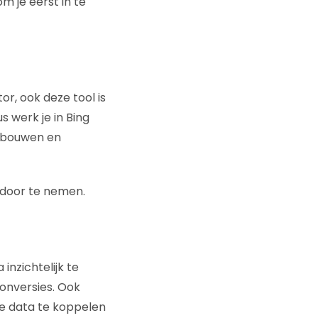
m je eerst in te
or, ook deze tool is
s werk je in Bing
e bouwen en
door te nemen.
inzichtelijk te
conversies. Ook
ze data te koppelen