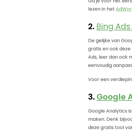
Ga je voor het eer
lezen in het
AdWord
2.
Bing Ads 
De gelijke van Goog
gratis en ook deze 
Ads, leer dan ook
eenvoudig aanpas
Voor een verdiepin
3.
Google A
Google Analytics i
maken. Denk bijvoo
deze gratis tool v