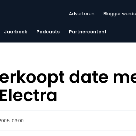
Adverteren
Blogger word
Jaarboek
Podcasts
Partnercontent
 verkoopt date m
Electra
2005, 03:00