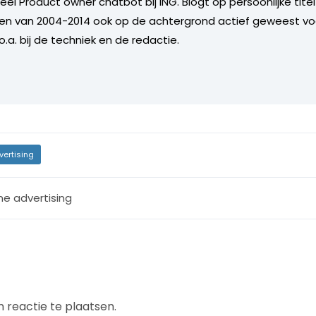
l Product owner chatbot bij ING. Blogt op persoonlijke titel 
 en van 2004-2014 ook op de achtergrond actief geweest vo
.a. bij de techniek en de redactie.
vertising
ne advertising
 reactie te plaatsen.