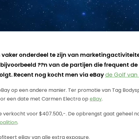
s vaker onderdeel te zijn van marketingactiviteit
 bijvoorbeeld ??n van de partijen die frequent de
olgt. Recent nog kocht men via eBay
de Golf van
 eBay op een andere manier. Ter promotie van Tag Bodysp
oor een date met Carmen Electra op
eBay
.
te verkocht voor $407.500,-. De opbrengst gaat geheel n
alition
.
fiteert eBay van alle extra exposure.