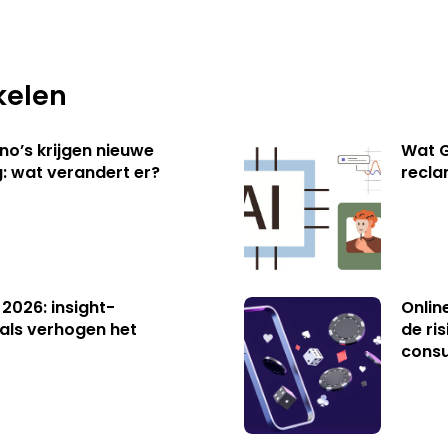
kelen
no’s krijgen nieuwe
Wat G
: wat verandert er?
recl
 2026: insight-
Onlin
als verhogen het
de ri
cons