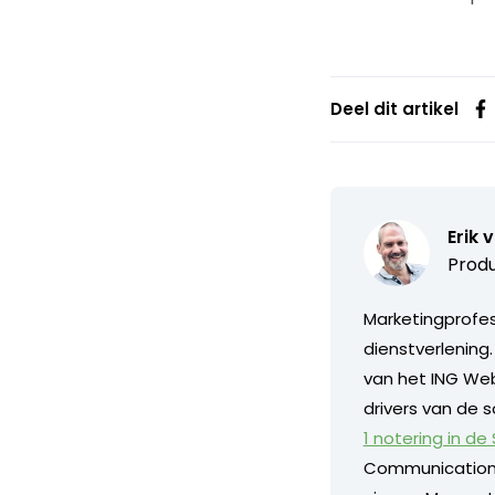
Deel dit artikel
Erik 
Produ
Marketingprofess
dienstverlening
van het ING Web
drivers van de s
1 notering in de
Communication