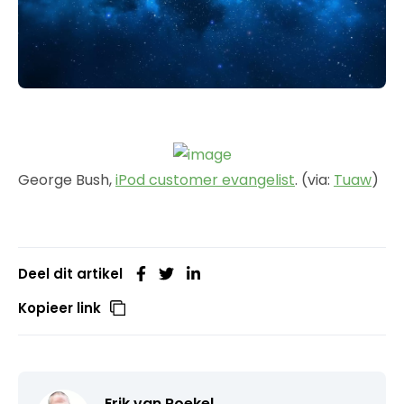
George Bush,
iPod customer evangelist
. (via:
Tuaw
)
Deel dit artikel
Kopieer link
Erik van Roekel