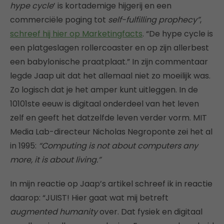
hype cycle
’ is kortademige hijgerij en een
commerciële poging tot
self-fulfilling prophecy”
,
schreef hij hier op Marketingfacts
. “De hype cycle is
een platgeslagen rollercoaster en op zijn allerbest
een babylonische praatplaat.” In zijn commentaar
legde Jaap uit dat het allemaal niet zo moeilijk was.
Zo logisch dat je het amper kunt uitleggen. In de
10101ste eeuw is digitaal onderdeel van het leven
zelf en geeft het datzelfde leven verder vorm. MIT
Media Lab-directeur Nicholas Negroponte zei het al
in 1995:
“Computing is not about computers any
more, it is about living.”
In mijn reactie op Jaap’s artikel schreef ik in reactie
daarop: “JUIST! Hier gaat wat mij betreft
augmented humanity
over. Dat fysiek en digitaal