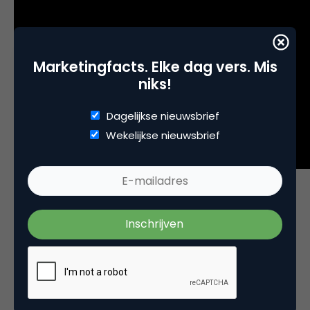
Marketingfacts. Elke dag vers. Mis
niks!
Dagelijkse nieuwsbrief
Wekelijkse nieuwsbrief
“If human history is the story of
a creature who molts from ape
to angel – or, as Nietzsche
claimed, from beast to