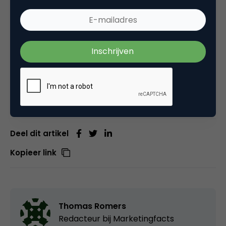
trouwens óók met een test via de Android-app. Als
gevolg van de invoering van de functie openden
Twitteraars de artikelen in veertig procent van de
gevallen vaker. Sommige gebruikers gaven het plan
te retweeten zelfs op nadat ze het artikel
daadwerkelijk hadden gelezen, aldus
Mashable
.
Deel dit artikel
Kopieer link
Thomas Romers
Redacteur bij
Marketingfacts