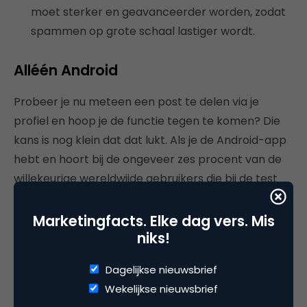
moet sterker en geavanceerder worden, zodat
spammen op grote schaal lastiger wordt.
Alléén Android
Probeer je nu meteen een post te delen via je
profiel en hoop je de functie tegen te komen? Die
kans is nog klein dat dat lukt. Als je de Android-app
hebt en hoort bij de ongeveer zes procent van de
willekeurige wereldwijde gebruikers die bij de test
hoort, kun je de melding inmiddels krijgen.
Marketingfacts. Elke dag vers. Mis
De overige gebruikers en iedereen met een Apple
niks!
kan nog even ongestoord delen wat los en vast zit,
zonder enige tussenkomst van Facebook. Twitter
Dagelijkse nieuwsbrief
begon in juni vorig jaar zijn
vergelijkbare functie
Wekelijkse nieuwsbrief