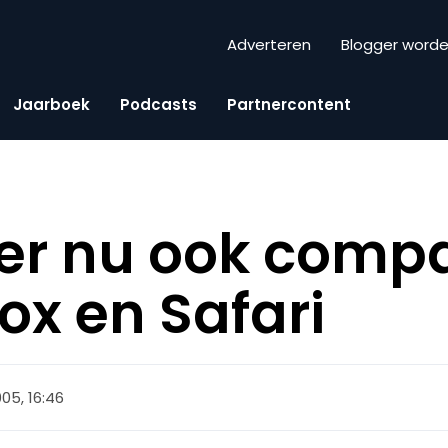
Adverteren
Blogger word
Jaarboek
Podcasts
Partnercontent
er nu ook compa
ox en Safari
005, 16:46