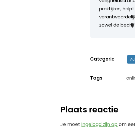
veiligheidsstand
praktijken, help
verantwoordelij
zowel de bedrij
Categorie
Ad
Tags
onli
Plaats reactie
Je moet
ingelogd zijn op
om een