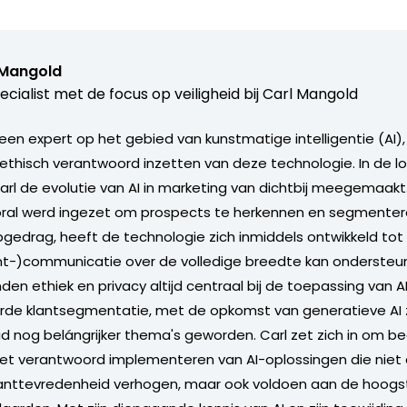
 Mangold
ecialist met de focus op veiligheid bij Carl Mangold
 een expert op het gebied van kunstmatige intelligentie (AI)
 ethisch verantwoord inzetten van deze technologie. In de lo
Carl de evolutie van AI in marketing van dichtbij meegemaakt
oral werd ingezet om prospects te herkennen en segmenter
opgedrag, heeft de technologie zich inmiddels ontwikkeld tot
nt-)communicatie over de volledige breedte kan ondersteun
en ethiek en privacy altijd centraal bij de toepassing van A
e klantsegmentatie, met de opkomst van generatieve AI zij
 nog belángrijker thema's geworden. Carl zet zich in om bed
het verantwoord implementeren van AI-oplossingen die niet 
klanttevredenheid verhogen, maar ook voldoen aan de hoogs