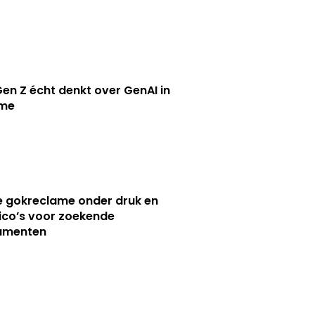
en Z écht denkt over GenAI in
ame
e gokreclame onder druk en
sico’s voor zoekende
umenten