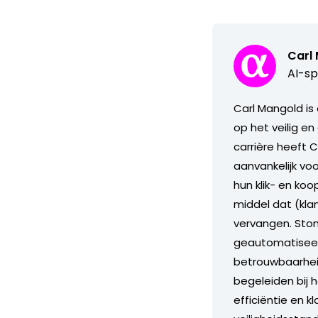
Carl
AI-sp
Carl Mangold is
op het veilig en
carrière heeft 
aanvankelijk vo
hun klik- en ko
middel dat (kla
vervangen. Stond
geautomatiseerd
betrouwbaarheid
begeleiden bij 
efficiëntie en 