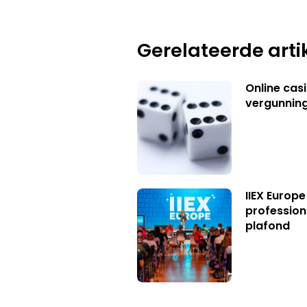
Gerelateerde arti
Online casi
vergunning
IIEX Europe
profession
plafond