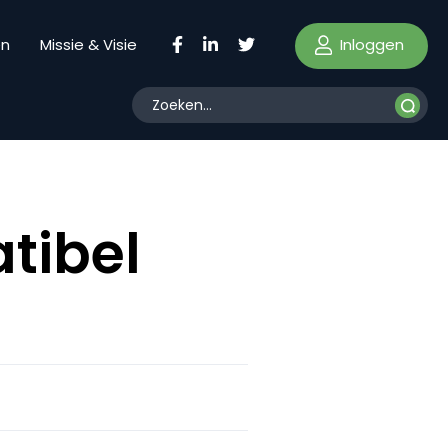
Inloggen
en
Missie & Visie
tibel