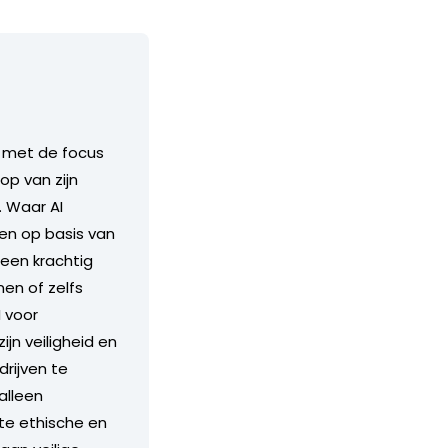
, met de focus
op van zijn
. Waar AI
en op basis van
 een krachtig
en of zelfs
I voor
n veiligheid en
rijven te
alleen
te ethische en