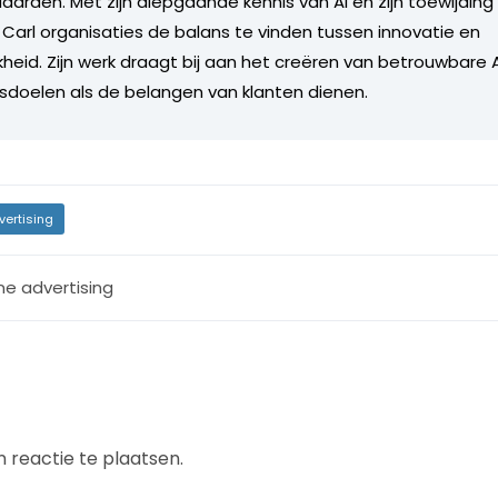
aarden. Met zijn diepgaande kennis van AI en zijn toewijding 
t Carl organisaties de balans te vinden tussen innovatie en
kheid. Zijn werk draagt bij aan het creëren van betrouwbare
fsdoelen als de belangen van klanten dienen.
vertising
ne advertising
 reactie te plaatsen.