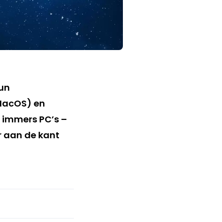
hun
MacOS) en
n immers PC’s –
r aan de kant