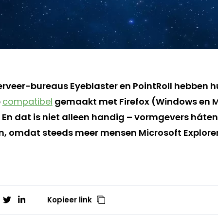
erveer-bureaus Eyeblaster en PointRoll hebben 
e
compatibel
gemaakt met Firefox (Windows en 
 En dat is niet alleen handig – vormgevers háte
jn, omdat steeds meer mensen Microsoft Explore
Kopieer link