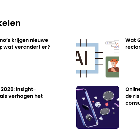
kelen
no’s krijgen nieuwe
Wat G
: wat verandert er?
recl
 2026: insight-
Onlin
als verhogen het
de ri
cons