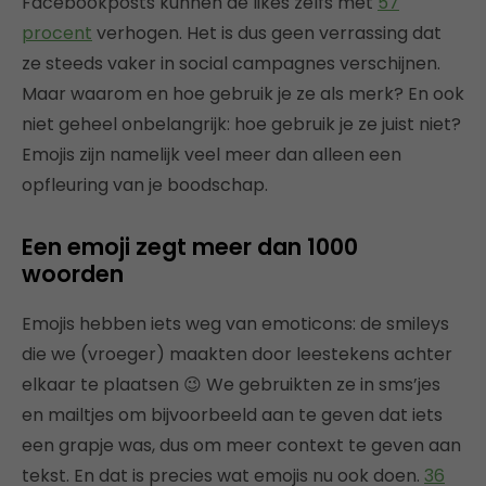
Facebookposts kunnen de likes zelfs met
57
procent
verhogen. Het is dus geen verrassing dat
ze steeds vaker in social campagnes verschijnen.
Maar waarom en hoe gebruik je ze als merk? En ook
niet geheel onbelangrijk: hoe gebruik je ze juist niet?
Emojis zijn namelijk veel meer dan alleen een
opfleuring van je boodschap.
Een emoji zegt meer dan 1000
woorden
Emojis hebben iets weg van emoticons: de smileys
die we (vroeger) maakten door leestekens achter
elkaar te plaatsen 😉 We gebruikten ze in sms’jes
en mailtjes om bijvoorbeeld aan te geven dat iets
een grapje was, dus om meer context te geven aan
tekst. En dat is precies wat emojis nu ook doen.
36