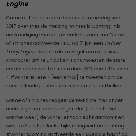
Engine
Game of Thrones nam de eerste zomerdag van
2017 over met de melding ‘Winter is Coming’. Als
aankondiging van het zevende seizoen van Game
of Thrones activeerde HBO op 21 juni een
Twitter
Emoji Engine
die fans de kans gaf om exclusieve
character art te unlocken. Fans moesten de juiste
combinaties zien te vinden door @GameofThrones
+ #WinterIsHere + [een emoji] te tweeten om de
verschillende posters van seizoen 7 te onthullen.
Game of Thrones reageerde realtime met onder
andere gifs en herinneringen dat (ondanks het
warme weer) de winter er toch echt aankomt en
wel op 16 juli. Een leuke bijkomstigheid: de hashtag
#winteriscoming activeerde een speciale hashflag