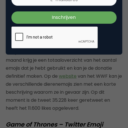
— WWF (@WWF)
12 mei 2015
Je kan deelnemen aan dit initiatief door dit te
retweeten. Elke keer dat je een dierenemoji tweet
doe je een donatie van €0,10. Aan het einde van de
maand krijg je een totaaloverzicht van het aantal
emojis dat je hebt gebruikt en kan je de donatie
definitief maken. Op de
website
van het WWF kan je
de verschillende dierenemojis zien met een korte
beschrijving waarom ze in gevaar zijn. Op dit
moment is de tweet 35.228 keer geretweet en
heeft het 11.600 likes opgeleverd.
Game of Thrones – Twitter Emoji