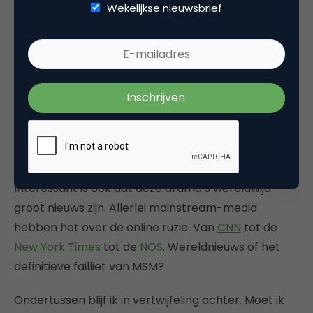
Wekelijkse nieuwsbrief
goedkoop sentiment (zie bovenstaande
compilatievideo). In de wereld van
synthetische
media
is niets nog wat het lijkt: nep is het nieuwe
echt. Feit is dat we met iedere like en comment
deze nepwereld voortdurend nieuw leven inblazen.
Schijnbaar willen en kunnen we niet zonder deze
minidrama’s: de dorpspomp is vervangen door een
online afvoerputje.
Interessant is ook dat deze drama’s wereldwijd
groot nieuws zijn. Allerlei mainstream-media
hebben het over de online ruzie. Van
CNN
tot de
New York Times
tot de
NOS
. Wereldnieuws of het
definitieve failliet van MSM?
Ondertussen blijf ik in vertwijfeling achter. Moet ik