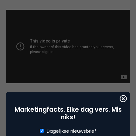
Alles voor de views
Marketingfacts. Elke dag vers. Mis
Deze online drama’s beperken zich niet alleen tot
niks!
de online beauty-wereld. Ook Nederlandse
influencers zoals Monica Geuze, Enzo Knol, Dee en
Dagelijkse nieuwsbrief
Famke Louise weten te scoren over de rug van