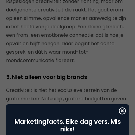
losgeslagen creativiteit zonder richting, maar om
doelgerichte creativiteit die raakt. Het gaat erom
op een slimme, opvallende manier aanwezig te zijn
in het hoofd van je doelgroep. Een kleine glimlach,
een frons, een emotionele connectie: dat is hoe je
opvalt en blijft hangen. Dáár begint het echte
gesprek, en dát is waar mond-tot-
mondcommunicatie floreert.
5. Niet alleen voor big brands
Creativiteit is niet het exclusieve terrein van de
grote merken. Natuurlijk, grotere budgetten geven
meer ruimte voor impactvolle campagnes, maar
ook kleine en regionale bedrijven kunnen creatief
Marketingfacts. Elke dag vers. Mis
scoren. Sterker nog, ons eigen bureau wordt nog
niks!
steeds aangesproken op die keer dat we onze