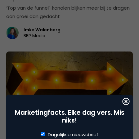
‘Top van de funnel’-kanalen blijken meer bij te dragen
aan groei dan gedacht
Imke Walenberg
BBP Media
Marketingfacts. Elke dag vers. Mis
Advertising
niks!
Links-rechts-bias, omdat al het goede van links
komt
Dagelijkse nieuwsbrief