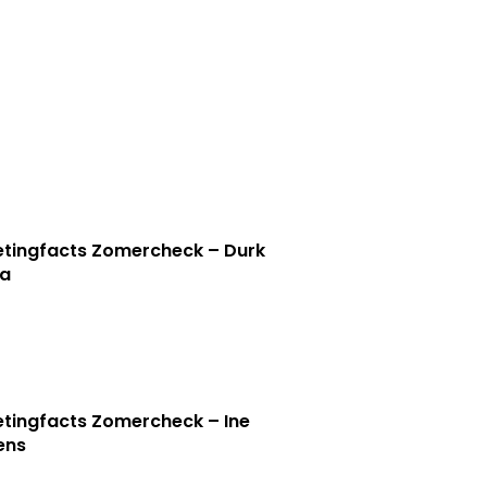
tingfacts Zomercheck – Durk
a
tingfacts Zomercheck – Ine
jens