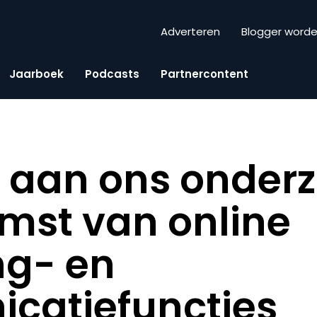
Adverteren
Blogger word
Jaarboek
Podcasts
Partnercontent
 aan ons onderz
mst van online
ng- en
catiefuncties