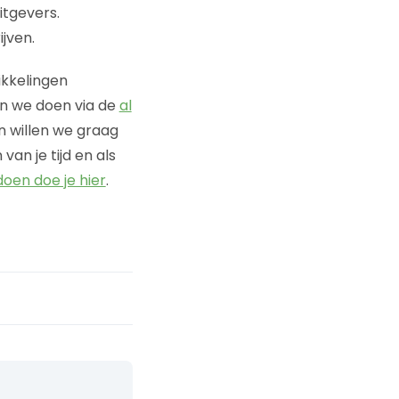
itgevers.
jven.
ikkelingen
en we doen via de
al
 willen we graag
an je tijd en als
oen doe je hier
.