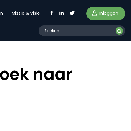
Inloggen
en
Missie & Visie
oek naar