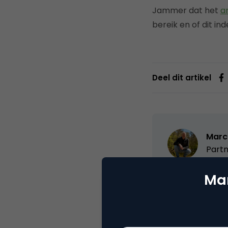
Jammer dat het
a
bereik en of dit in
Deel dit artikel
Marc
Partn
Oprichter/partn
Mar
VPRO, Bestuur Lu