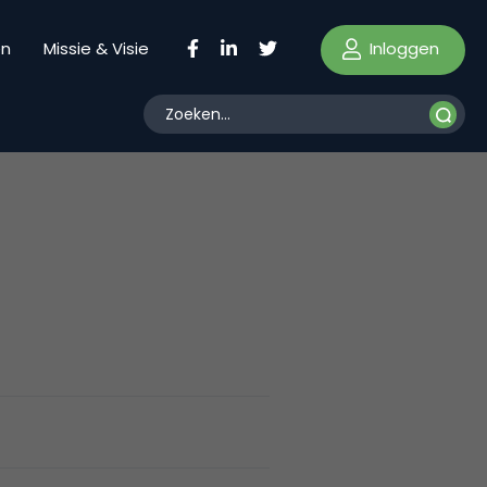
Inloggen
en
Missie & Visie