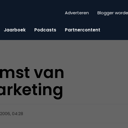
Adverteren
Blogger word
Jaarboek
Podcasts
Partnercontent
omst van
rketing
 2006, 04:28