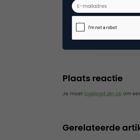
Categorie
Ad
Tags
onli
Plaats reactie
Je moet
ingelogd zijn op
om een
Gerelateerde arti