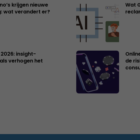
no’s krijgen nieuwe
Wat G
: wat verandert er?
recl
 2026: insight-
Onlin
als verhogen het
de ri
cons