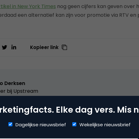
rtikel in New York Times
nog geen cijfers kan geven over 
derdaad een alternatief kan zijn voor promotie via RTV en p
Kopieer link
o Derksen
er bij
Upstream
er Upstream, Marketingfacts, Arnhem Direct, SportNext, Trav
ketingfacts. Elke dag vers. Mis n
xor Live, social business, onderwijs, fotografie en vader!
Dagelijkse nieuwsbrief
Wekelijkse nieuwsbrief