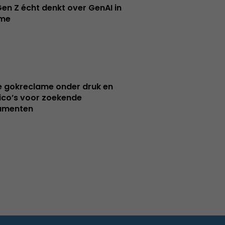
en Z écht denkt over GenAI in
ame
e gokreclame onder druk en
sico’s voor zoekende
umenten