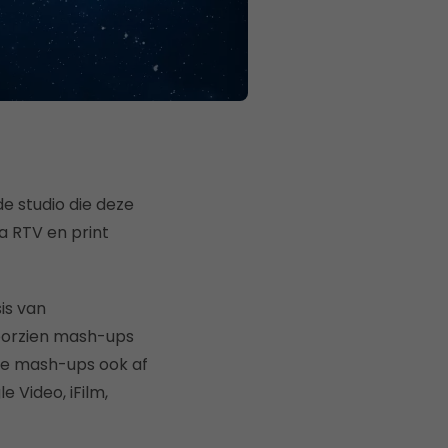
e studio die deze
a RTV en print
is van
voorzien mash-ups
te mash-ups ook af
e Video, iFilm,