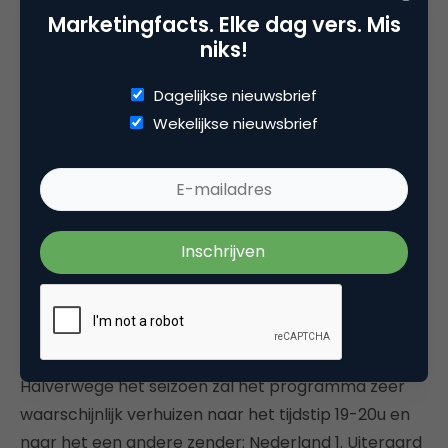
veel lager dan gemiddeld.
Marketingfacts. Elke dag vers. Mis
niks!
Was hartstikke leuk bij DWDD
Dagelijkse nieuwsbrief
#MainStreet
Wekelijkse nieuwsbrief
— Owen Playfair
(@OwenPlayfair)
25 februari 2013
Volgend jaar wordt het extra interessant te zien
wat het volume van DWDD online zal zijn.
Halverwege het seizoen zal het programma zeer
waarschijnlijk verhuizen naar het tijdstip 19-20u en
naar het een andere zender: Nederland 1. Uiteraard