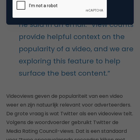
experimenting with ways to
provide a rich video experience,”
he said in an email. “View counts
provide helpful context on the
popularity of a video, and we are
exploring this feature to help
surface the best content.”
Videoviews geven de populariteit van een video
weer en zijn natuurlijk relevant voor adverteerders.
De grote vraag is wat Twitter als een videoview telt.
Volgens de woordvoerder gebruikt Twitter de
Media Rating Council-views. Dat is een standaard
voor “twee opeenvolgende seconden kijken met