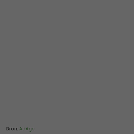
Bron:
AdAge