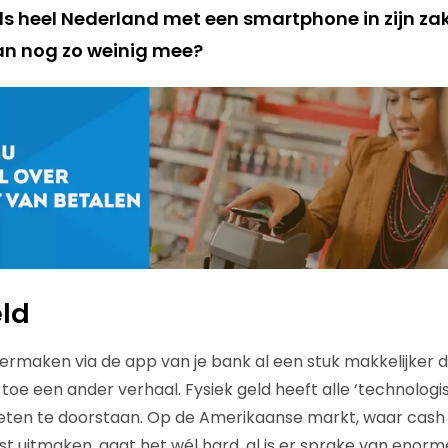
s heel Nederland met een smartphone in zijn za
an nog zo weinig mee?
eld
overmaken via de app van je bank al een stuk makkelijker 
toe een ander verhaal. Fysiek geld heeft alle ‘technologis
weten te doorstaan. Op de Amerikaanse markt, waar cash
st uitmaken, gaat het wél hard, al is er sprake van enorm