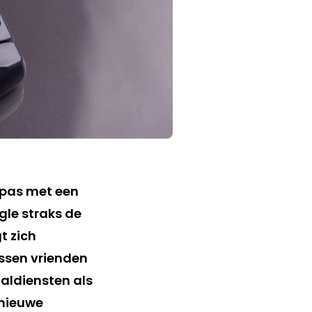
npas met een
gle straks de
t zich
ussen vrienden
aldiensten als
 nieuwe