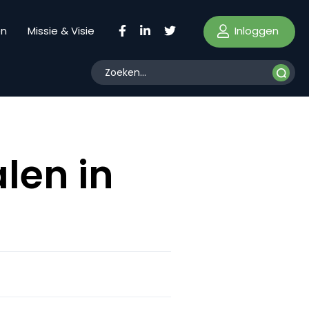
Inloggen
en
Missie & Visie
len in