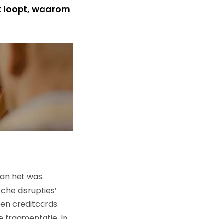
k loopt, waarom
dan het was.
che disrupties’
 en creditcards
e fragmentatie. In