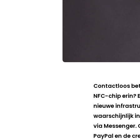
Contactloos bet
NFC-chip erin? E
nieuwe infrastr
waarschijnlijk i
via Messenger. 
PayPal en de cr