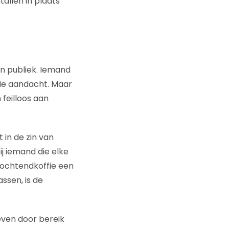
allen in plaats
en publiek. Iemand
die aandacht. Maar
 feilloos aan
 in de zin van
ij iemand die elke
 ochtendkoffie een
ssen, is de
even door bereik