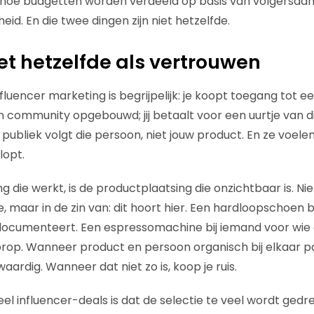
t hoe budgetten worden verdeeld op basis van volgersaant
id. En die twee dingen zijn niet hetzelfde.
iet hetzelfde als vertrouwen
fluencer marketing is begrijpelijk: je koopt toegang tot e
n community opgebouwd; jij betaalt voor een uurtje van 
 publiek volgt die persoon, niet jouw product. En ze voelen
lopt.
 die werkt, is de productplaatsing die onzichtbaar is. Niet
 maar in de zin van: dit hoort hier. Een hardloopschoen b
 documenteert. Een espressomachine bij iemand voor wie
n prop. Wanneer product en persoon organisch bij elkaar pa
rdig. Wanneer dat niet zo is, koop je ruis.
el influencer-deals is dat de selectie te veel wordt gedr