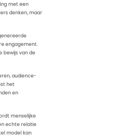
ting met een
eers denken, maar
egenereerde
are engagement.
e bewijs van de
eren, audience-
st het
inden en
ordt menselijke
n echte relatie
kel model kan