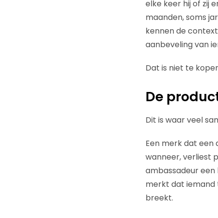
elke keer hij of zi
maanden, soms jaren
kennen de context
aanbeveling van i
Dat is niet te kope
De product
Dit is waar veel sa
Een merk dat een a
wanneer, verliest p
ambassadeur een br
merkt dat iemand t
breekt.