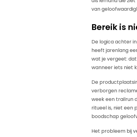
als iemand die zie
van geloofwaardighe
Bereik is n
De logica achter in
heeft jarenlang ee
wat je vergeet: dat
wanneer iets niet k
De productplaatsing
verborgen reclame,
week een trailrun
ritueel is, niet ee
boodschap geloofwaa
Het probleem bij ve