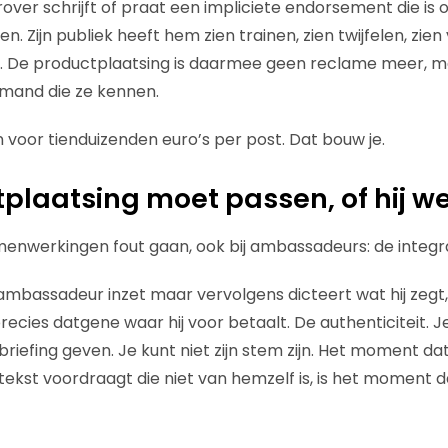
j erover schrijft of praat een impliciete endorsement die 
. Zijn publiek heeft hem zien trainen, zien twijfelen, zien
. De productplaatsing is daarmee geen reclame meer, m
emand die ze kennen.
n voor tienduizenden euro’s per post. Dat bouw je.
plaatsing moet passen, of hij we
menwerkingen fout gaan, ook bij ambassadeurs: de integrat
mbassadeur inzet maar vervolgens dicteert wat hij zegt, 
recies datgene waar hij voor betaalt. De authenticiteit. J
iefing geven. Je kunt niet zijn stem zijn. Het moment da
ekst voordraagt die niet van hemzelf is, is het moment 