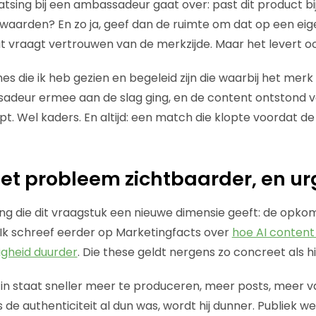
ing bij een ambassadeur gaat over: past dit product bij z
k, waarden? En zo ja, geef dan de ruimte om dat op een ei
 vraagt vertrouwen van de merkzijde. Maar het levert o
 die ik heb gezien en begeleid zijn die waarbij het mer
adeur ermee aan de slag ging, en de content ontstond v
ipt. Wel kaders. En altijd: een match die klopte voordat 
et probleem zichtbaarder, en ur
ing die dit vraagstuk een nieuwe dimensie geeft: de opkom
Ik schreef eerder op Marketingfacts over
hoe AI conten
gheid duurder
. Die these geldt nergens zo concreet als hi
rs in staat sneller meer te produceren, meer posts, meer 
 de authenticiteit al dun was, wordt hij dunner. Publiek we