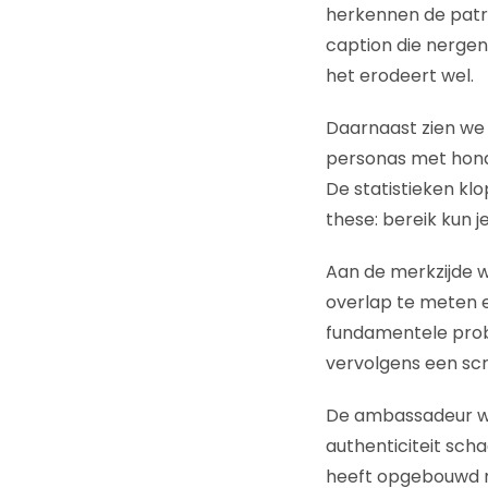
herkennen de patro
caption die nergen
het erodeert wel.
Daarnaast zien we 
personas met hond
De statistieken klo
these: bereik kun j
Aan de merkzijde w
overlap te meten e
fundamentele prob
vervolgens een scr
De ambassadeur win
authenticiteit sch
heeft opgebouwd me