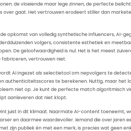
nen: de vloeiende maar lege zinnen, de perfecte belich
s over gaat. Het vertrouwen erodeert stiller dan market
de opkomst van volledig synthetische influencers, AI-g
erdduizenden volgers, consistente esthetiek en meetb
ppen. De geloofwaardigheid is nul. Het is het meest zuiver
e fabriceren, vertrouwen niet.
ordt AI ingezet als selectietool om nepvolgers te detect
n authenticiteitsscores te berekenen. Nuttig, maar het lo
leem niet op. Je kunt de perfecte match algoritmisch v
ipt aanleveren dat niet klopt.
t juist in dit klimaat. Naarmate AI-content toeneemt, w
aarser en daarmee waardevoller. Iemand die over jaren ee
t zijn publiek én met een merk, is precies wat geen en