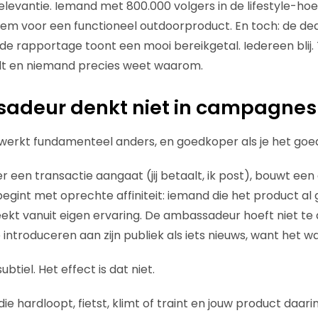
elevantie. Iemand met 800.000 volgers in de lifestyle-hoek
 stem voor een functioneel outdoorproduct. En toch: de de
 de rapportage toont een mooi bereikgetal. Iedereen blij. 
lt en niemand precies weet waarom.
adeur denkt niet in campagnes
erkt fundamenteel anders, en goedkoper als je het goed
r een transactie aangaat (jij betaalt, ik post), bouwt e
e begint met oprechte affiniteit: iemand die het product al 
eekt vanuit eigen ervaring. De ambassadeur hoeft niet te a
 introduceren aan zijn publiek als iets nieuws, want het was
ubtiel. Het effect is dat niet.
 hardloopt, fietst, klimt of traint en jouw product daarin