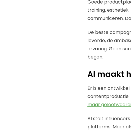
Goede productplaats
training, esthetie
communiceren. Dat
De beste campagnes
leverde, de ambass
ervaring. Geen scr
begon.
AI maakt h
Er is een ontwikkel
contentproductie. 
maar geloofwaardi
AI stelt influence
platforms. Maar als