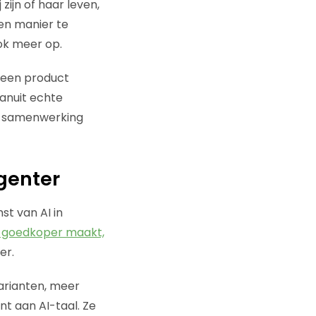
ijn of haar leven,
gen manier te
ok meer op.
k een product
anuit echte
de samenwerking
genter
st van AI in
t goedkoper maakt,
er.
varianten, meer
nt aan AI-taal. Ze