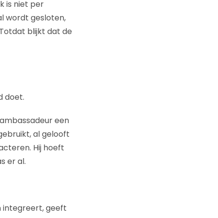
 is niet per
al wordt gesloten,
Totdat blijkt dat de
 doet.
en ambassadeur een
gebruikt, al gelooft
cteren. Hij hoeft
 er al.
 integreert, geeft