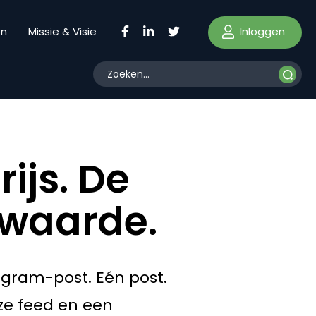
Inloggen
en
Missie & Visie
ijs. De
 waarde.
agram-post. Eén post.
ze feed en een