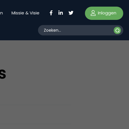
Inloggen
en
Missie & Visie
s
?