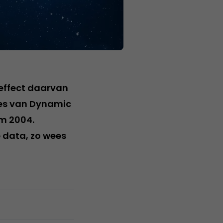
effect daarvan
ies van Dynamic
m 2004.
 data, zo wees