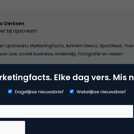
o Derksen
er bij
Upstream
er Upstream, Marketingfacts, Arnhem Direct, SportNext, Trav
xor Live, social business, onderwijs, fotografie en vader!
ketingfacts. Elke dag vers. Mis n
Dagelijkse nieuwsbrief
Wekelijkse nieuwsbrief
vertising
ne advertising