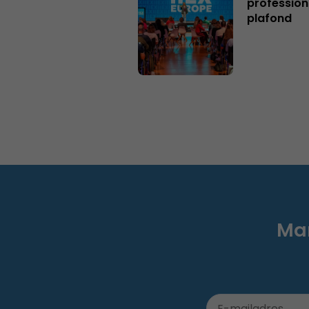
profession
plafond
Mar