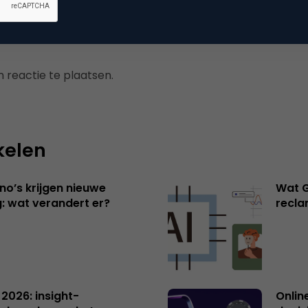
 reactie te plaatsen.
kelen
no’s krijgen nieuwe
Wat G
: wat verandert er?
recl
 2026: insight-
Onlin