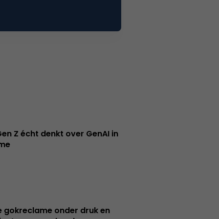
en Z écht denkt over GenAI in
ame
e gokreclame onder druk en