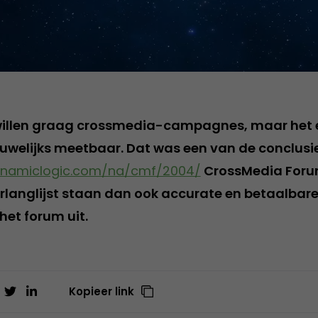
willen graag crossmedia-campagnes, maar het 
nauwelijks meetbaar. Dat was een van de conclus
ynamiclogic.com/na/cmf/2004/
CrossMedia Foru
langlijst staan dan ook accurate en betaalbare
het forum uit.
Kopieer link