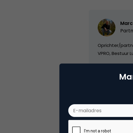
Marc
Partn
Oprichter/partn
VPRO, Bestuur Lu
Mar
Categorie
Ad
Tags
onli