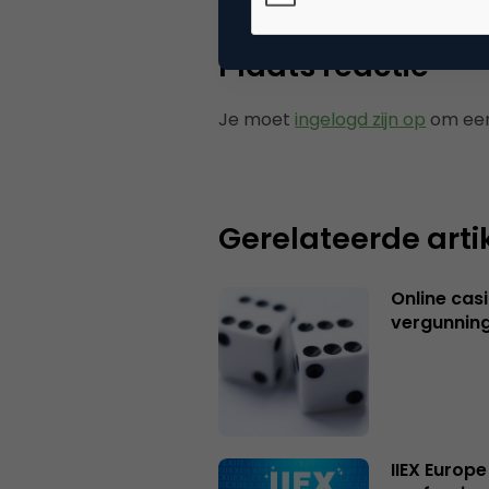
Plaats reactie
Je moet
ingelogd zijn op
om een
Gerelateerde arti
Online casi
vergunning
IIEX Europe