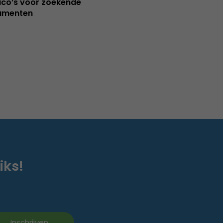
sico’s voor zoekende
umenten
iks!