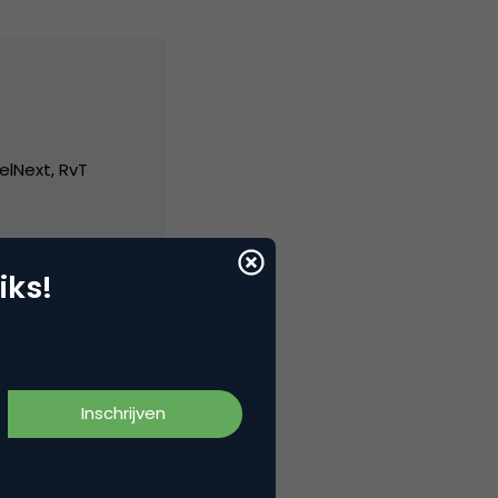
elNext, RvT
iks!