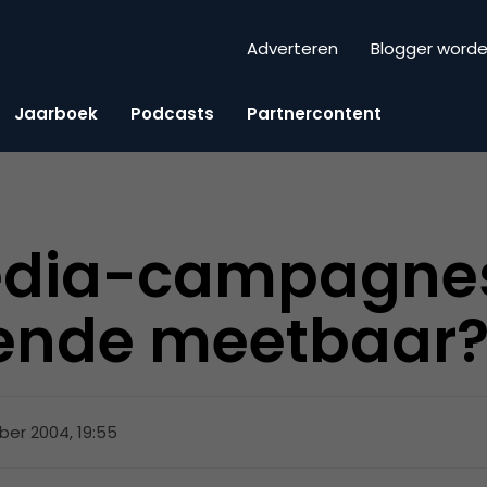
Adverteren
Blogger word
Jaarboek
Podcasts
Partnercontent
edia-campagne
ende meetbaar
ber 2004, 19:55