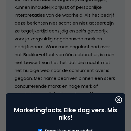
kunnen inhoudelijk onjuist of persoonlijke
interpretaties van de waarheid. Als het bedrijf
deze berichten niet scant en niet acteert zijn
ze tegelijkertijd eenzijdig en zelfs gevaarlijk
voor je zorgvuldig opgebouwde merk en
bedrjifsnaam. Waar men ongeloof had over
het Buckler-effect van één cabaratier, is men
niet bewust van het feit dat die macht met
het huidige web naar de consument over is
gegaan. Met name bedrijven binnen een sterk
concurrerende markt en hoge merk of
reputatiegevoeligheid moeten wakker
worden. Toch zie je daar al de eerste
Marketingfacts. Elke dag vers. Mis
veranderingen in. Een UPC die zelf blogs
niks!
bewaakt en acteert en anderen die daar nu
commerciele diensten voor aanbieden. Blog,
Dagelijkse nieuwsbrief