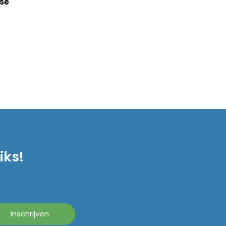
se
iks!