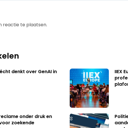
 reactie te plaatsen.
kelen
écht denkt over GenAI in
IIEX 
profe
plafo
reclame onder druk en
Polit
s voor zoekende
aanda