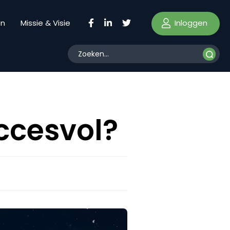
Inloggen
en
Missie & Visie
ccesvol?