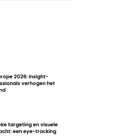
Europe 2026: insight-
ssionals verhogen het
nd
ieke targeting en visuele
cht: een eye-tracking