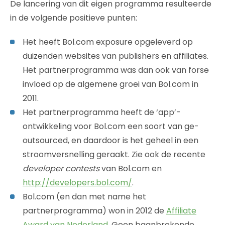
De lancering van dit eigen programma resulteerde
in de volgende positieve punten:
Het heeft Bol.com exposure opgeleverd op
duizenden websites van publishers en affiliates.
Het partnerprogramma was dan ook van forse
invloed op de algemene groei van Bol.com in
2011.
Het partnerprogramma heeft de ‘app’-
ontwikkeling voor Bol.com een soort van ge-
outsourced, en daardoor is het geheel in een
stroomversnelling geraakt. Zie ook de recente
developer contests
van Bol.com en
http://developers.bol.com/
.
Bol.com (en dan met name het
partnerprogramma) won in 2012 de
Affiliate
Award van Nederland
. Geen baanbrekende