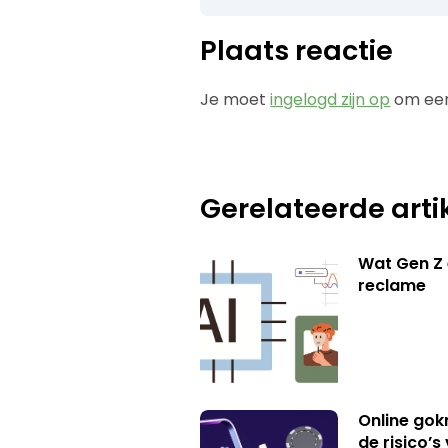
Plaats reactie
Je moet
ingelogd zijn op
om een
Gerelateerde arti
Wat Gen Z 
reclame
Online gok
de risico’