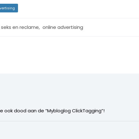
vertising
r seks en reclame
,
online advertising
er me ook dood aan de “Mybloglog ClickTagging”!