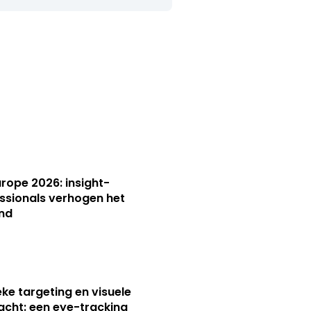
Europe 2026: insight-
ssionals verhogen het
nd
ieke targeting en visuele
cht: een eye-tracking