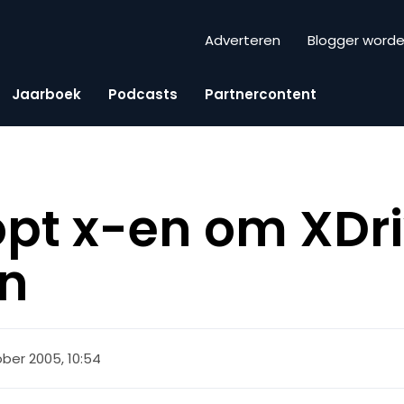
Adverteren
Blogger word
Jaarboek
Podcasts
Partnercontent
t x-en om XDri
n
ober 2005, 10:54