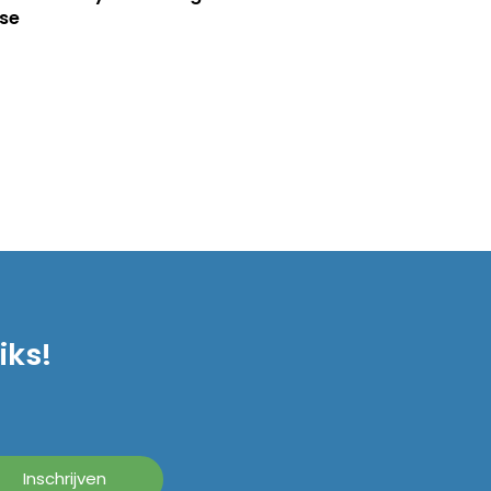
se
iks!