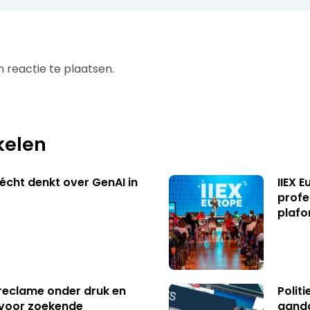
 reactie te plaatsen.
kelen
écht denkt over GenAI in
IIEX 
profe
plafo
reclame onder druk en
Polit
s voor zoekende
aanda