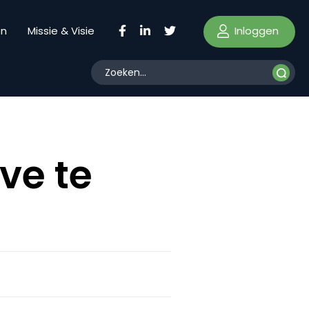
Inloggen
en
Missie & Visie
ve te