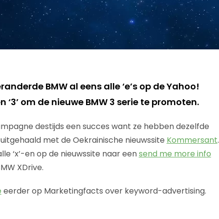
randerde BMW al eens alle ‘e’s op de Yahoo!
 ‘3’ om de nieuwe BMW 3 serie te promoten.
campagne destijds een succes want ze hebben dezelfde
 uitgehaald met de Oekrainische nieuwssite
Kommersant
.
alle ‘x’-en op de nieuwssite naar een
send me more info
BMW XDrive.
e
eerder op Marketingfacts over keyword-advertising.