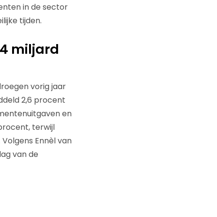
enten in de sector
ijke tijden.
4 miljard
roegen vorig jaar
iddeld 2,6 procent
sumentenuitgaven en
rocent, terwijl
 Volgens Ennèl van
slag van de