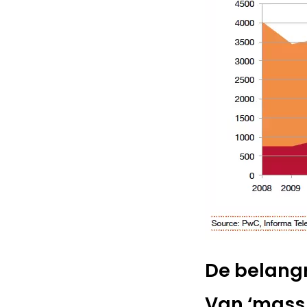
De belangr
Van ‘mass