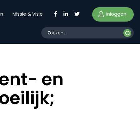
Inloggen
en
Missie & Visie
ent- en
eilijk;
t