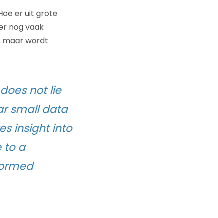
 Hoe er uit grote
er nog vaak
k, maar wordt
does not lie
ar small data
s insight into
 to a
nformed