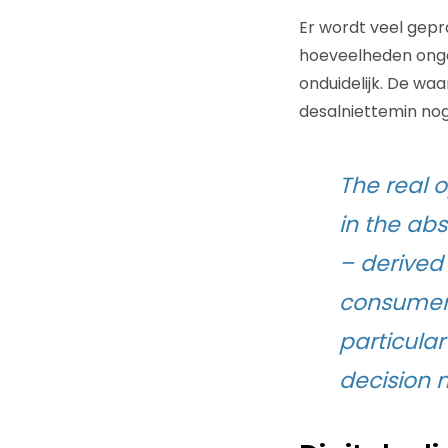
Er wordt veel gepr
hoeveelheden onge
onduidelijk. De wa
desalniettemin nog
The real o
in the abs
– derived 
consumers
particula
decision 