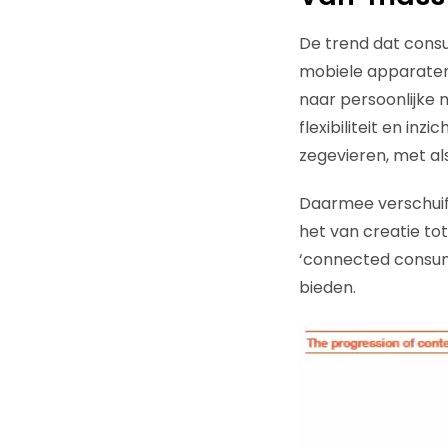
De trend dat cons
mobiele apparaten 
naar persoonlijke m
flexibiliteit en i
zegevieren, met al
Daarmee verschuif
het van creatie tot
‘connected consum
bieden.