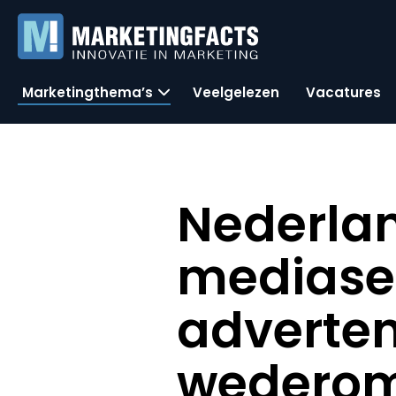
Marketingthema’s
Veelgelezen
Vacatures
Nederla
mediasec
adverten
wedero