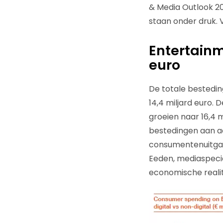
& Media Outlook 20
staan onder druk. V
Entertainm
euro
De totale bestedi
14,4 miljard euro.
groeien naar 16,4 
bestedingen aan ad
consumentenuitgav
Eeden, mediaspecial
economische realit