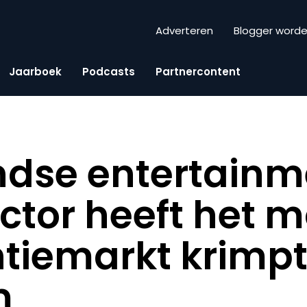
Adverteren
Blogger word
Jaarboek
Podcasts
Partnercontent
ndse entertainm
tor heeft het mo
tiemarkt krimp
m