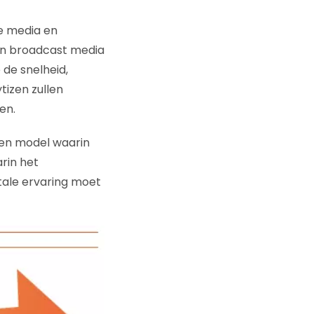
e media en
van broadcast media
 de snelheid,
tizen zullen
en.
een model waarin
arin het
tale ervaring moet