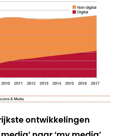
ijkste ontwikkelingen
 media’ naar ‘my media’