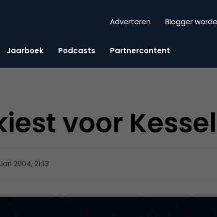
Adverteren
Blogger word
Jaarboek
Podcasts
Partnercontent
kiest voor Kess
ari 2004, 21:13