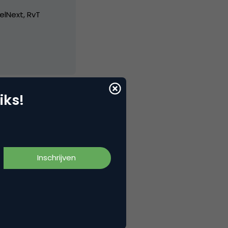
elNext, RvT
iks!