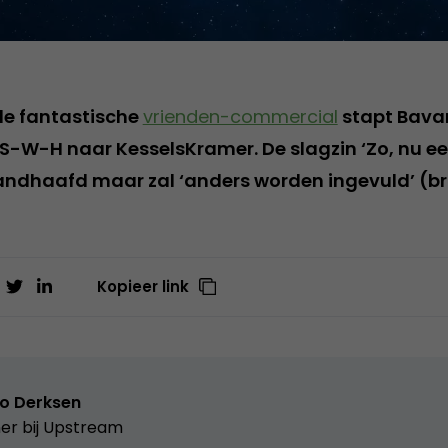
 de fantastische
vrienden-commercial
stapt Bavar
-W-H naar KesselsKramer. De slagzin ‘Zo, nu ee
andhaafd maar zal ‘anders worden ingevuld’ (b
Kopieer link
o Derksen
er bij
Upstream