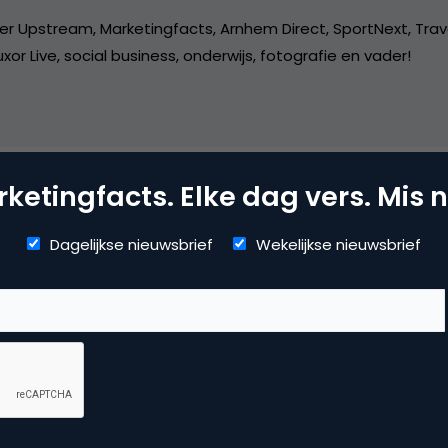
er Upstream, Marketingfacts, Arnhem Direct, SportNext, Trav
xor Live, social business, onderwijs, fotografie en vader!
ketingfacts. Elke dag vers. Mis n
vertising
Dagelijkse nieuwsbrief
Wekelijkse nieuwsbrief
r seks en reclame
,
online advertising
 reactie te plaatsen.