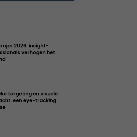
Europe 2026: insight-
ssionals verhogen het
nd
ieke targeting en visuele
cht: een eye-tracking
se