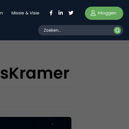
Inloggen
en
Missie & Visie
elsKramer