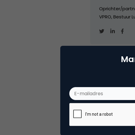
Oprichter/partn
VPRO, Bestuur Lu
Mar
Categorie
Ad
Tags
bie
Plaats reactie
Je moet
ingelogd zijn op
om een