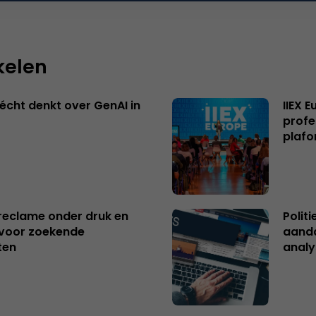
kelen
écht denkt over GenAI in
IIEX 
profe
plafo
reclame onder druk en
Polit
s voor zoekende
aanda
ten
analy