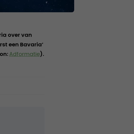
ia over van
rst een Bavaria’
ron:
Adformatie
).