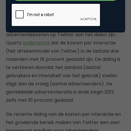
8. Dalende kosten
Uit de jaarcijfers van 2013 blijkt dat de
advertentiekosten op Twitter aan het dalen zijn.
Quartz
onderzocht
dat de kosten per interactie
(het afrekenmodel van Twitter) in de laatste drie
maanden met 18 procent gedaald zijn. De daling is
te verklaren doordat het aanbod (aantal
gebruikers en intensiteit van het gebruik) sneller
stijgt dan de vraag (aantal adverteerders). De
gemiddelde advertentieratio is sinds begin 2012
zelfs met 81 procent gedaald.
De recente daling van de kosten per interactie en
het groeiende bereik maken van Twitter een zeer
interessant medium voor adverteerders.