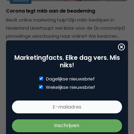
Innovatie
Corona legt mkb aan de beademing
Biedt online marketing hulp?Zijn mkb-bedrijven in
Nederland überhaupt wel klaar voor de (in coronatijd)
plotselinge verschuiving naar online? We besloten…
Marloes Jacobs
Marketingfacts. Elke dag vers. Mis
niks!
Dagelijkse nieuwsbrief
Wekelijkse nieuwsbrief
Commerce