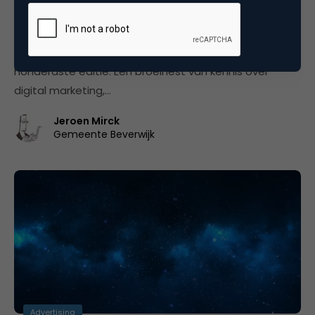
Online Tuesday heeft digital marketing op de
kaart gezet
Na ruim tien jaar beleeft Online Tuesday op 9 juni zijn
honderdste editie. Een broeinest van kennis over
digital marketing,…
Jeroen Mirck
Gemeente Beverwijk
Advertising