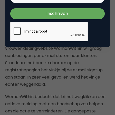
vergroot door de social sharing opties in beeld te
houden! Helaas is niet gedeeld of dit impact heeft
op de kwaliteit van het bezoek.
Case 5. WomanWithin
De Amerikaanse grotere maten
vrouwenkledingwebsite WomanWithin wil graag
aanbiedingen per e-mail sturen naar klanten.
Standaard hebben ze daarom op de
registratiepagina het vinkje bij de e-mail sign-up
aan staan. In zeer veel gevallen werd het vinkje
echter weggehaald.
WomanWithin bedacht dat bij het wegklikken een
actieve melding met een boodschap zou helpen
om die actie te verminderen. De aangepaste