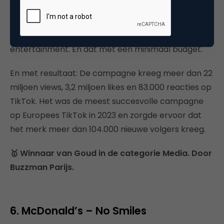
kleine letters uitpluist, zit daar een goed haakje voor
een concept in. Slim ingespeeld op het effect van
inhoudelijk bereik over de as van inhoud en
entertainment. En dat met een minimaal budget.
En met resultaat: De campagne kreeg meer dan 22
miljoen views, 3,2 miljoen likes en 83.000 reacties op
TikTok. Het was de meest succesvolle campagne
op Europees TikTok in 2023 en zorgde ervoor dat
het merk meer dan 104.000 nieuwe volgers kreeg.
🥇 Winnaar van Goud in de categorie Media. Door
Buzzman Parijs.
6. McDonald’s – No Smiles