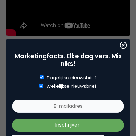
Marketingfacts. Elke dag vers. Mis
niks!
Inzicht:
Één niche influencer met een hele
Dagelijkse nieuwsbrief
specifieke expertise, is beter dan twintig
Wekelijkse nieuwsbrief
influencers zonder inhoud.
Burger King laat zien slim in te spelen op cultuur.
Want als er zoveel mensen iemand volgen die de