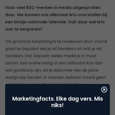
Voor veel B2C-merken is media uitgesproken
duur. We kunnen ons allemaal iets voorstellen bij
een blokje nationale televisie. Valt daar wel iets
aan te besparen?
‘De grootste besparing is te realiseren door vooraf
goed te bepalen wie je wil bereiken en wat je wil
bereiken. Dat bepaalt welke media je in moet
zetten. Een online uiting of een billboard kan dan
wel goedkoop zijn, als je daarmee niet de juiste
doelgroep bereikt of mensen hebben totaal geen
aandacht voor je uiting dan is het alsnog
weggegooid geld. Of iets duur is of niet hangt niet
Marketingfacts. Elke dag vers. Mis
alleen af van de hoogte van de absolute investering
niks!
in een medium. Je moet ook kijken wat dit
vervolgens oplevert aan aandacht voor je uiting.