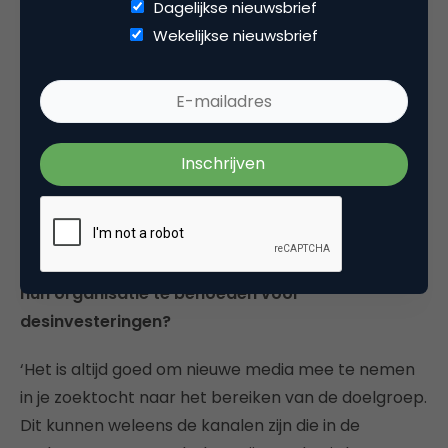
Dagelijkse nieuwsbrief
Daarnaast valt er het nodige te besparen in de
Wekelijkse nieuwsbrief
keten. En ook daarvoor geldt, met meer kennis
weet je beter waar je naar moet kijken.’
Lastig bij de afweging ‘welke media met welk
doel’ is dat nieuwe media steeds een hoop
aandacht trekken – ook van beslissers in
bedrijven – en bestaande snel worden
afgeschreven. We nemen al dertig jaar afscheid
van de krant. Wat kunnen marketeers doen om
hun organisatie te behoeden voor
desinvesteringen?
‘Het is altijd goed om nieuwe media mee te nemen
in je zoektocht naar het bereiken van de doelgroep.
Dit kunnen weleens de kanalen zijn die in de