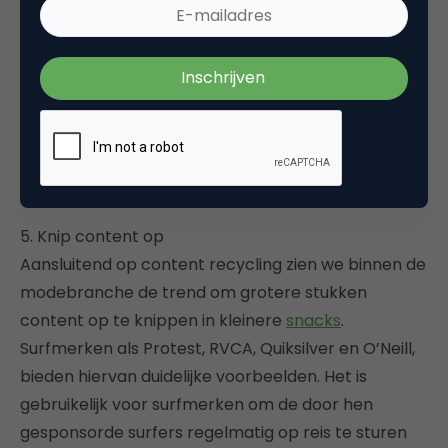
ook content zelf kan worden hergebruikt. Bestaand
printmateriaal kan misschien worden omgezet in
whitepapers of e-books, de ervaringen van je
klantenservice kunnen worden omgezet in een
nuttige FAQ of wiki. Duik in de archieven van je
bedrijf: zou daar, naast een hoop stof, waardevolle
content kunnen worden gevonden?
5. Knip content op
Aansluitend op content recycling zien we binnen de
modebranche de trend om grotere stukken
content op te knippen in kleinere
snacks
.
Surfmerken als Protest, RVCA, Quiksilver en O’Neill,
bieden hiervan duidelijke voorbeelden. Het is
gebruikelijk voor surfmerken om de door hen
gesponsorde surfers regelmatig op reis te sturen