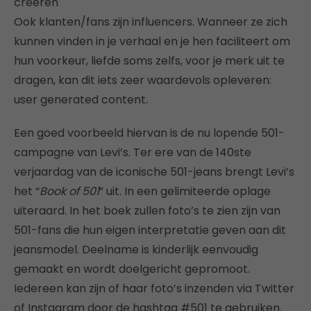
creëren
Ook klanten/fans zijn influencers. Wanneer ze zich
kunnen vinden in je verhaal en je hen faciliteert om
hun voorkeur, liefde soms zelfs, voor je merk uit te
dragen, kan dit iets zeer waardevols opleveren:
user generated content.
Een goed voorbeeld hiervan is de nu lopende 501-
campagne van Levi’s. Ter ere van de 140ste
verjaardag van de iconische 501-jeans brengt Levi’s
het “
Book of 501
” uit. In een gelimiteerde oplage
uiteraard. In het boek zullen foto’s te zien zijn van
501-fans die hun eigen interpretatie geven aan dit
jeansmodel. Deelname is kinderlijk eenvoudig
gemaakt en wordt doelgericht gepromoot.
Iedereen kan zijn of haar foto’s inzenden via Twitter
of Instagram door de hashtag #501 te gebruiken.