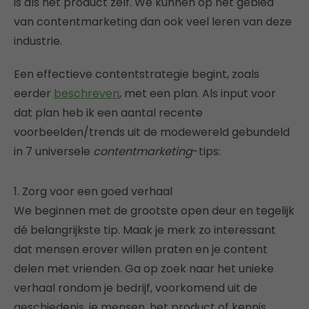
is als het product zelf. We kunnen op het gebied
van contentmarketing dan ook veel leren van deze
industrie.
Een effectieve contentstrategie begint, zoals
eerder
beschreven
, met een plan. Als input voor
dat plan heb ik een aantal recente
voorbeelden/trends uit de modewereld gebundeld
in 7 universele
contentmarketing
-tips:
1. Zorg voor een goed verhaal
We beginnen met de grootste open deur en tegelijk
dé belangrijkste tip. Maak je merk zo interessant
dat mensen erover willen praten en je content
delen met vrienden. Ga op zoek naar het unieke
verhaal rondom je bedrijf, voorkomend uit de
geschiedenis, je mensen, het product of kennis.