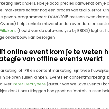
keting niet anders. Hoe je data precies aanwendt om je 
 veel marketers echter nog een proces van trial & error. 
g te geven, programmeert DCMC2015 meteen twee data sp
Cypres) helpt enkele misverstanden over data en cont
Willekens
(hoofd van de data-analyse bij BBDO) legt uit ho
vige onderbouw kan bezorgen.
dit online event kom je te weten 
ategie van offline events werkt
rketing’ of ‘PR en contentmarketing’ zijn twee huweljik
in de oren zullen klinken. ‘Events en contentmarketing’ b
ld. Met
Peter Decuypere
(auteur van We Love Events) kom
kjes denkt ons uitleggen hoe groot de ‘match’ tussen beid