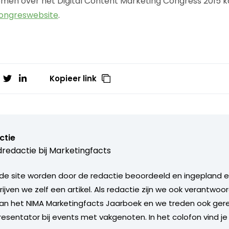
emen over het Digital Content Marketing Congress 2015 
congreswebsite
.
Kopieer link
ctie
redactie bij
Marketingfacts
de site worden door de redactie beoordeeld en ingepland en 
rijven we zelf een artikel. Als redactie zijn we ook verantwoor
an het NIMA Marketingfacts Jaarboek en we treden ook gere
esentator bij events met vakgenoten. In het colofon vind je