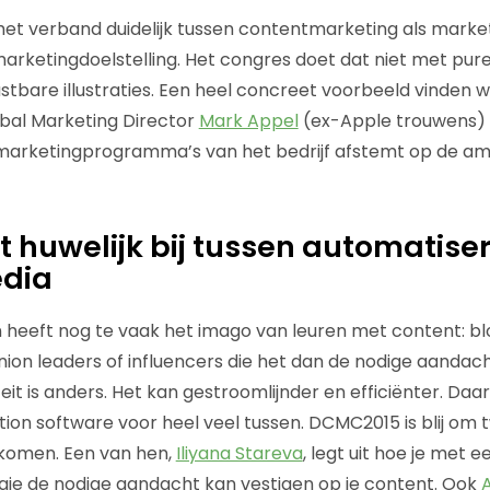
t verband duidelijk tussen contentmarketing als marke
rketingdoelstelling. Het congres doet dat niet met pure
stbare illustraties. Een heel concreet voorbeeld vinden w
obal Marketing Director
Mark Appel
(ex-Apple trouwens) 
marketingprogramma’s van het bedrijf afstemt op de amb
t huwelijk bij tussen automatise
dia
eeft nog te vaak het imago van leuren met content: blo
ion leaders of influencers die het dan de nodige aandac
eit is anders. Het kan gestroomlijnder en efficiënter. Daar 
on software voor heel veel tussen. DCMC2015 is blij om 
komen. Een van hen,
Iliyana Stareva
, legt uit hoe je met 
gie de nodige aandacht kan vestigen op je content. Ook