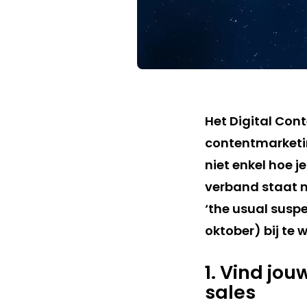
Het Digital Cont
contentmarketin
niet enkel hoe j
verband staat m
‘the usual suspe
oktober) bij te 
1. Vind jo
sales