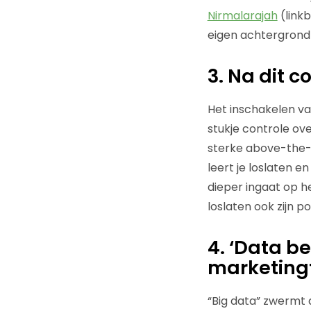
Nirmalarajah
(linkb
eigen achtergrond 
3. Na dit c
Het inschakelen va
stukje controle o
sterke above-the-li
leert je loslaten 
dieper ingaat op h
loslaten ook zijn 
4. ‘Data be
marketing
“Big data” zwermt 