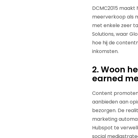
DCMC2015 maakt he
meerverkoop als ma
met enkele zeer ta
Solutions, waar Gl
hoe hij de content
inkomsten.
2. Woon he
earned me
Content promoten h
aanbieden aan opin
bezorgen. De realit
marketing automati
Hubspot te verwel
social mediastrate