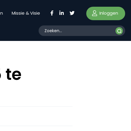
Inloggen
en
Missie & Visie
 te