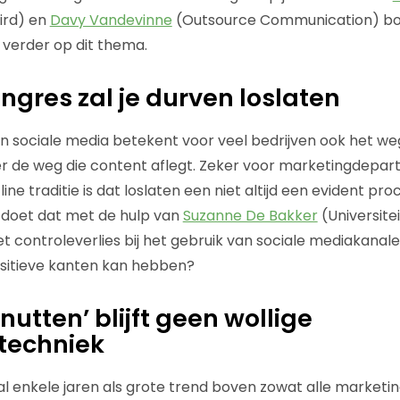
ird) en
Davy Vandevinne
(Outsource Communication) bo
verder op dit thema.
ongres zal je durven loslaten
n sociale media betekent voor veel bedrijven ook het w
ver de weg die content aflegt. Zeker voor marketingdep
ne traditie is dat loslaten een niet altijd een evident p
en doet dat met de hulp van
Suzanne De Bakker
(Universite
et controleverlies bij het gebruik van sociale mediakana
positieve kanten kan hebben?
nutten’ blijft geen wollige
techniek
al enkele jaren als grote trend boven zowat alle marketin