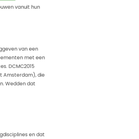
uwen vanuit hun
eggeven van een
artementen met een
roces. DCMC2015
it Amsterdam), die
len. Wedden dat
gdisciplines en dat