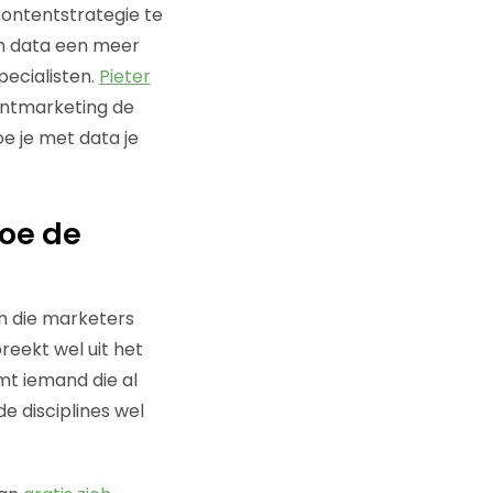
contentstrategie te
Om data een meer
ecialisten.
Pieter
entmarketing de
e je met data je
hoe de
en die marketers
reekt wel uit het
t iemand die al
e disciplines wel