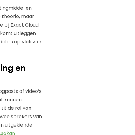
tingmiddel en
 theorie, maar
e bij Exact Cloud
komt uitleggen
ities op vlak van
ring en
gposts of video’s
ht kunnen
zit de rol van
twee sprekers van
een uitgekiende
Asokan