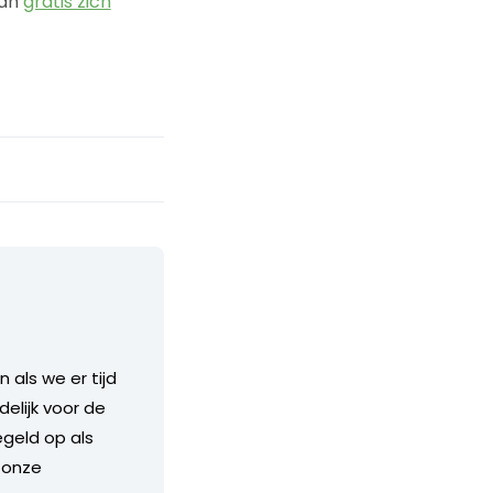
kan
gratis zich
als we er tijd
delijk voor de
geld op als
 onze