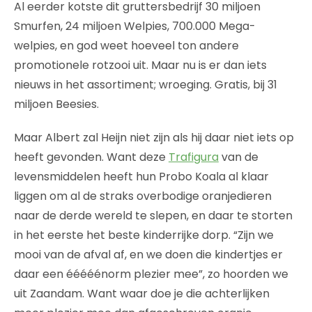
Al eerder kotste dit gruttersbedrijf 30 miljoen
Smurfen, 24 miljoen Welpies, 700.000 Mega-
welpies, en god weet hoeveel ton andere
promotionele rotzooi uit. Maar nu is er dan iets
nieuws in het assortiment; wroeging. Gratis, bij 31
miljoen Beesies.
Maar Albert zal Heijn niet zijn als hij daar niet iets op
heeft gevonden. Want deze
Trafigura
van de
levensmiddelen heeft hun Probo Koala al klaar
liggen om al de straks overbodige oranjedieren
naar de derde wereld te slepen, en daar te storten
in het eerste het beste kinderrijke dorp. “Zijn we
mooi van de afval af, en we doen die kindertjes er
daar een ééééénorm plezier mee”, zo hoorden we
uit Zaandam. Want waar doe je die achterlijken