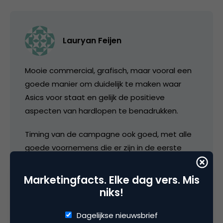
Lauryan Feijen
Mooie commercial, grafisch, maar vooral een
goede manier om duidelijk te maken waar
Asics voor staat en gelijk de positieve
aspecten van hardlopen te benadrukken.
Timing van de campagne ook goed, met alle
goede voornemens die er zijn in de eerste
maanden van het nieuwe jaar.
Marketingfacts. Elke dag vers. Mis
Misschien vanavond maar even mijn
niks!
loopkleding aandoen 😉
Dagelijkse nieuwsbrief