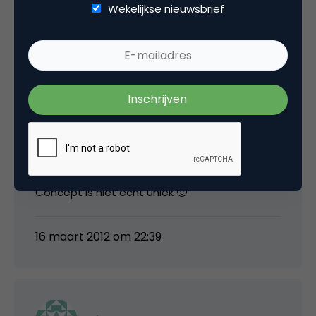
4 februari 2010 om 10:07
Wekelijkse nieuwsbrief
Ufuk
Mooie commercial, maar vind het buiten het
feit dat het kwa effects super inelkaar zit een
standaart idee. Het rennen opzich is duidelijk.
Concept is niet echt uniek 🙂
16 maart 2012 om 22:39