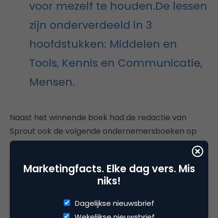
voor mezelf te houden.De lessen
zijn onderverdeeld in 3
hoofdstukken: Middelen en
Tools, Kennis en Communicatie,
Mensen.
Naast het winnende boek had de redactie van
Sprout ook de volgende ondernemersboeken op
haar shortlist geplaatst:
Marketingfacts. Elke dag vers. Mis
– Het ondernemersgen van Josette Dijkhuizen
niks!
– Brand expedition van Martijn Arets
Dagelijkse nieuwsbrief
– PassieVitaliteit van Lorraine Vesterink
Wekelijkse nieuwsbrief