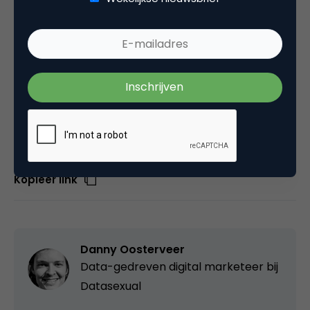
– IK BEN niet alleen op de wereld van Ben Steenstra
en Wassili Zafiris
Ook vanuit Marketingfacts: gefeliciteerd Ronnie!
Deel dit artikel
Kopieer link
Danny Oosterveer
Data-gedreven digital marketeer bij
Datasexual