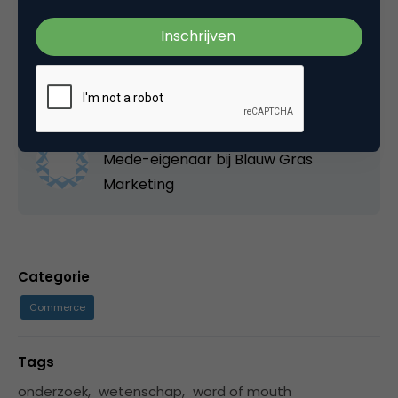
Deel dit artikel
Kopieer link
Erjon Tuenter
Mede-eigenaar bij
Blauw Gras
Marketing
Categorie
Commerce
Tags
onderzoek
,
wetenschap
,
word of mouth