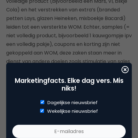
volledige product (bijvoorbeeld een Mars, VI, blikje
Cola) en het verstrekken van extra’s (branded
petten Lays, glazen Heineken, mixboekje Bacardi)
leiden tot een versterkte WOM. Echter, samples (=
niet volledig product, bijvoorbeeld 1 kauwgompje ipv
een volledig pakje), coupons en korting zijn niet
gekoppeld aan WOM, deze zaken staan meer in
dienst van andere doelen zoals stimulatie van sales
of de kwaliteit van het gesprek over het product.
Marketingfacts. Elke dag vers. Mis
Dus: als je wilt dat mensen langdurig over je product
niks!
praten, zorg dan naast interessante producten
bovenal voor een aanpak die de toegankelijkheid
Dagelijkse nieuwsbrief
ondersteunt!
Wekelijkse nieuwsbrief