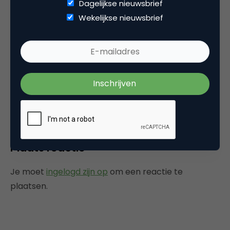
Vlora
Dagelijkse nieuwsbrief
Wekelijkse nieuwsbrief
Je n&rriuo;arsqve pas non plus Ã me
connecter et c’est moyen car j’ai payÃ© pour
un mois et je vais perdre la balance de mon
mois… super Ã§a….
12 juli 2016 om 00:59
Plaats reactie
Je moet
ingelogd zijn op
om een reactie te
plaatsen.