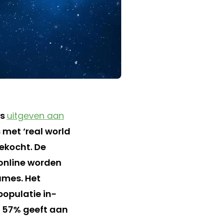
rs
uitgeven aan
met ‘real world
gekocht. De
online worden
ames. Het
populatie in-
n 57% geeft aan