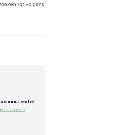
rzoeken ligt volgens
aarnaast vertel
a-bedreven