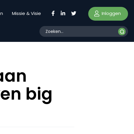
Inloggen
en
Missie & Visie
aan
wen big