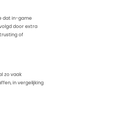
we dat in-game
volgd door extra
rusting of
al zo vaak
en, in vergelijking