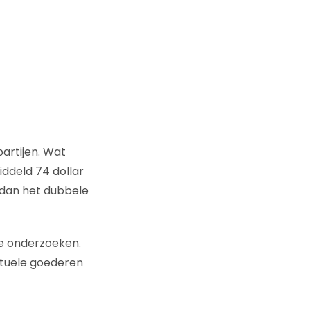
artijen. Wat
iddeld 74 dollar
 dan het dubbele
re onderzoeken.
rtuele goederen