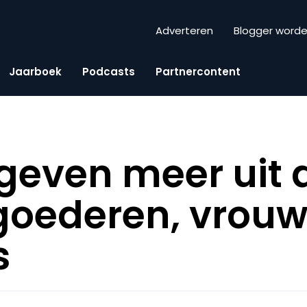
Adverteren
Blogger word
Jaarboek
Podcasts
Partnercontent
geven meer uit 
 goederen, vrou
s