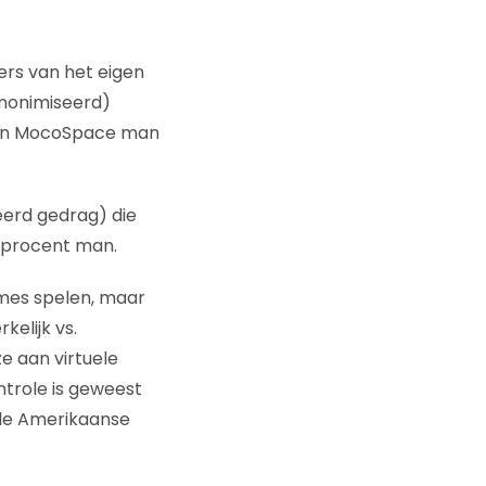
rs van het eigen
anonimiseerd)
 van MocoSpace man
eerd gedrag) die
2 procent man.
ames spelen, maar
elijk vs.
e aan virtuele
ntrole is geweest
 de Amerikaanse