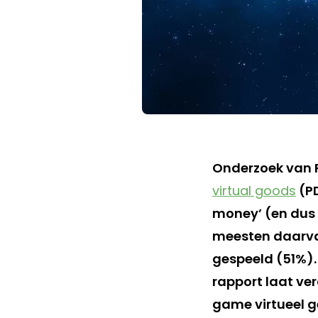
Onderzoek van 
virtual goods
(PD
money’ (en dus 
meesten daarva
gespeeld (51%). 
rapport laat ve
game virtueel g