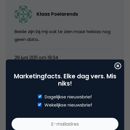
Klaas Poelarends
Beide zijn bij mij ook te zien maar helaas nog
geen data…
29 juni 2011 om 19:34
Marketingfacts. Elke dag vers. Mis
niks!
Sil Kogelman
Dagelijkse nieuwsbrief
Wekelijkse nieuwsbrief
Erg interessant deze ontwikkeling André!
Aan welk Hyves event hang jij de Hyves share,