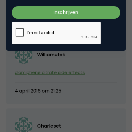
respect, unrespect GA meetcodes?
5 juli 2011 om 15:48
Williamutek
clomiphene citrate side effects
4 april 2016 om 21:25
Charleset