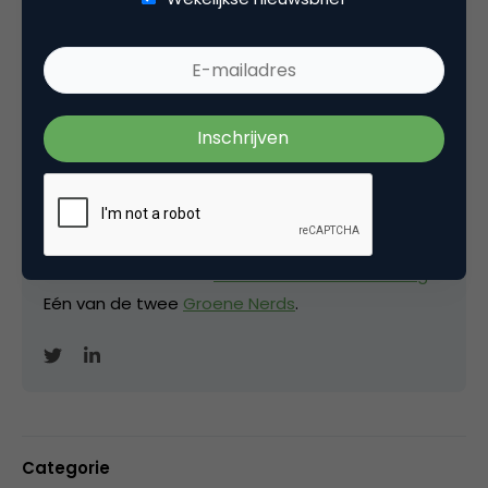
Danny Oosterveer
Data-gedreven digital marketeer bij
Datasexual
Data-gedreven digital marketeer
. Resident bij
Amdax en Woonduurzaam. Daarnaast vertel ik
vaak als spreker over data-gedreven marketing.
Auteur van het boek
Data-bedreven marketing
.
Eén van de twee
Groene Nerds
.
Categorie